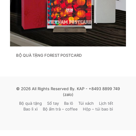
BỘ QUÀ TẶNG FOREST POSTCARD
© 2026 All Rights Reserved By. KAP -
+8493 8899 749
(zalo)
Bộ quà tặng
Sổ tay
Ba lô
Túi xách
Lịch tết
Bao lì xì
Bộ ấm trà – coffee
Hộp – túi bao bì