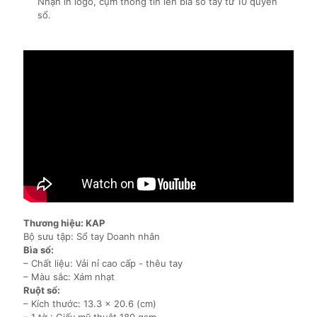
Nhận in logo, cụm thông tin lên bìa sổ tay từ 10 quyển
sổ.
Thương hiệu: KAP
Bộ sưu tập: Sổ tay Doanh nhân
Bìa sổ:
– Chất liệu: Vải nỉ cao cấp - thêu tay
– Màu sắc: Xám nhạt
Ruột sổ:
– Kích thước: 13.3 x 20.6 (cm)
– 1 tờ : Giấy mỹ thuật 180 gsm