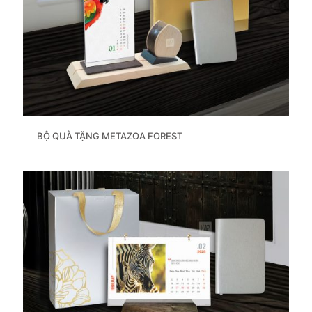
BỘ QUÀ TẶNG METAZOA FOREST