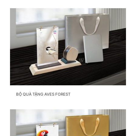
BỘ QUÀ TẶNG AVES FOREST