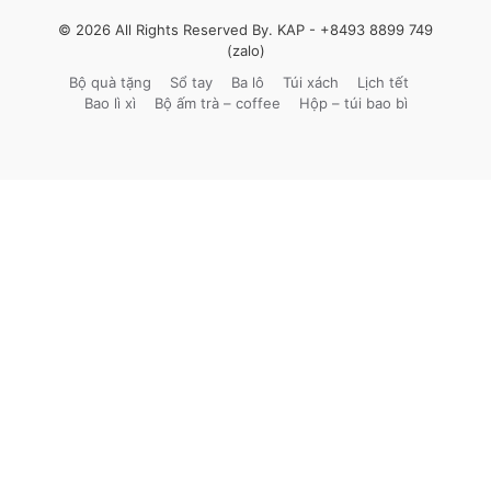
© 2026 All Rights Reserved By. KAP -
+8493 8899 749
(zalo)
Bộ quà tặng
Sổ tay
Ba lô
Túi xách
Lịch tết
Bao lì xì
Bộ ấm trà – coffee
Hộp – túi bao bì