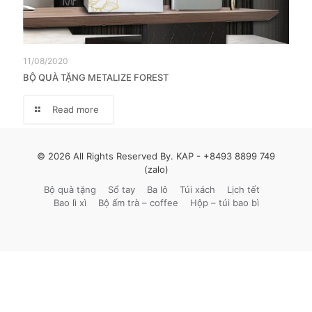
11/08/2020
BỘ QUÀ TẶNG METALIZE FOREST
Read more
© 2026 All Rights Reserved By. KAP -
+8493 8899 749
(zalo)
Bộ quà tặng
Sổ tay
Ba lô
Túi xách
Lịch tết
Bao lì xì
Bộ ấm trà – coffee
Hộp – túi bao bì