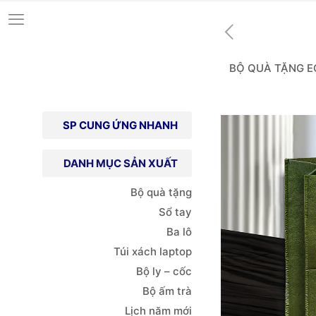
BỘ QUÀ TẶNG E
SP CUNG ỨNG NHANH
DANH MỤC SẢN XUẤT
Bộ quà tặng
Sổ tay
Ba lô
Túi xách
laptop
Bộ ly – cốc
Bộ ấm trà
Lịch năm mới