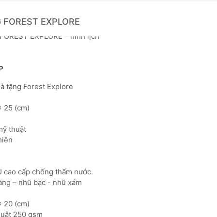
 FOREST EXPLORE
P
quà tặng Forest Explore
x 25 (cm)
 mỹ thuật
nhiên
PU cao cấp chống thấm nước.
àng – nhũ bạc - nhũ xám
x 20 (cm)
thuật 250 gsm