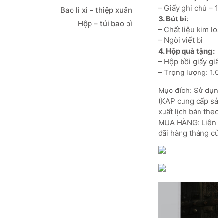
– Giấy ghi chú – 
Bao lì xì – thiệp xuân
3. Bút bi:
Hộp – túi bao bì
– Chất liệu kim lo
– Ngòi viết bi
4. Hộp quà tặng:
– Hộp bồi giấy g
– Trọng lượng: 1
Mục đích: Sử dụng
(KAP cung cấp sản
xuất lịch bàn the
MUA HÀNG: Liên h
đãi hàng tháng củ