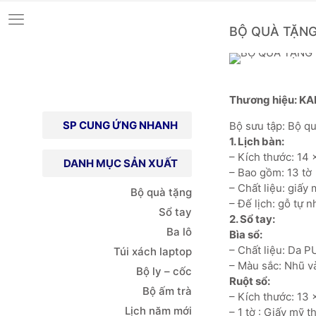
BỘ QUÀ TẶNG
Thương hiệu: KA
SP CUNG ỨNG NHANH
Bộ sưu tập: Bộ 
1. Lịch bàn:
– Kích thước: 14 
DANH MỤC SẢN XUẤT
– Bao gồm: 13 tờ
– Chất liệu: giấy
Bộ quà tặng
– Đế lịch: gỗ tự 
Sổ tay
2. Sổ tay:
Ba lô
Bìa sổ:
– Chất liệu: Da 
Túi xách
laptop
– Màu sắc: Nhũ v
Bộ ly – cốc
Ruột sổ:
Bộ ấm trà
– Kích thước: 13 
Lịch năm mới
– 1 tờ : Giấy mỹ 