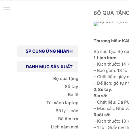
BỘ QUÀ TẶNG
Thương hiệu: KA
SP CUNG ỨNG NHANH
Bộ sưu tập: Bộ 
1. Lịch bàn:
– Kích thước: 14 
DANH MỤC SẢN XUẤT
– Bao gồm: 13 tờ
– Chất liệu: giấy
Bộ quà tặng
– Đế lịch: gỗ tự 
Sổ tay
2. Sổ tay:
Ba lô
Bìa sổ:
– Chất liệu: Da 
Túi xách
laptop
– Màu sắc: Nhũ v
Bộ ly – cốc
Ruột sổ:
Bộ ấm trà
– Kích thước: 13 
Lịch năm mới
– 1 tờ : Giấy mỹ 