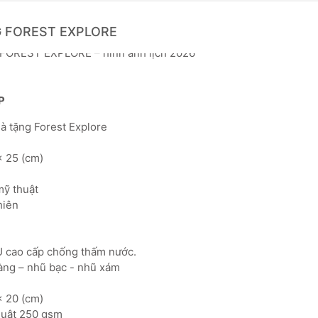
 FOREST EXPLORE
P
quà tặng Forest Explore
x 25 (cm)
 mỹ thuật
nhiên
PU cao cấp chống thấm nước.
àng – nhũ bạc - nhũ xám
x 20 (cm)
thuật 250 gsm