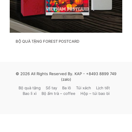
BỘ QUÀ TẶNG FOREST POSTCARD
© 2026 All Rights Reserved By. KAP -
+8493 8899 749
(zalo)
Bộ quà tặng
Sổ tay
Ba lô
Túi xách
Lịch tết
Bao lì xì
Bộ ấm trà – coffee
Hộp – túi bao bì