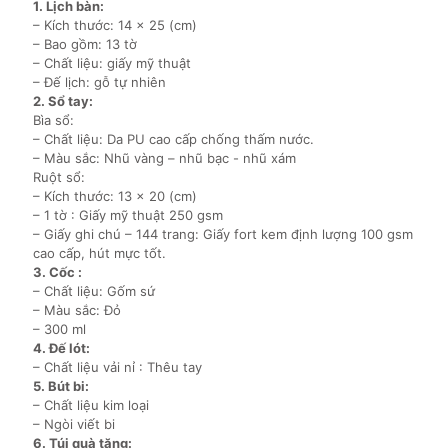
1. Lịch bàn:
– Kích thước: 14 x 25 (cm)
– Bao gồm: 13 tờ
– Chất liệu: giấy mỹ thuật
– Đế lịch: gỗ tự nhiên
2. Sổ tay:
Bìa sổ:
– Chất liệu: Da PU cao cấp chống thấm nước.
– Màu sắc: Nhũ vàng – nhũ bạc - nhũ xám
Ruột sổ:
– Kích thước: 13 x 20 (cm)
– 1 tờ : Giấy mỹ thuật 250 gsm
– Giấy ghi chú – 144 trang: Giấy fort kem định lượng 100 gsm
cao cấp, hút mực tốt.
3. Cốc :
– Chất liệu: Gốm sứ
– Màu sắc: Đỏ
– 300 ml
4. Đế lót:
– Chất liệu vải nỉ : Thêu tay
5. Bút bi:
– Chất liệu kim loại
– Ngòi viết bi
6. Túi quà tặng: