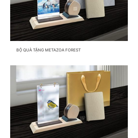
BỘ QUÀ TẶNG METAZOA FOREST