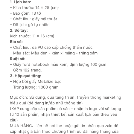
1. Lịch bàn:
– Kích thước: 14 x 25 (cm)
– Bao gồm: 13 tờ
– Chất liệu: giấy mỹ thuật
– Đế lịch: gỗ tự nhiên
2. Sổ tay:
Kích thước: 11 x 16 (cm)
Bìa sổ:
– Chất liệu: da PU cao cấp chống thấm nước.
– Màu sắc: Màu đen - xám xi măng - trắng xám
Ruột sổ:
– Giấy ford notebook màu kem, định lượng 100 gsm
– Gồm 192 trang.
3. Hộp quà tặng:
– Hộp bồi giấy Metalize bạc
– Trọng lượng: 1.000 gram
Mục đích: Sử dụng, quà tặng tri ân, truyền thông marketing
hiệu quả (dễ dàng in/ép nhũ thông tin)
(KAP cung cấp sản phẩm có sẵn – nhận in logo với số lượng
từ 10 sản phẩm, nhận thiết kế, sản xuất lịch bàn theo yêu
cầu)
MUA HÀNG: Liên hệ hotline hoặc gửi tin nhắn qua zalo để
cập nhật giá bán theo chương trình ưu đãi hàng tháng của