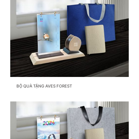
BỘ QUÀ TẶNG AVES FOREST