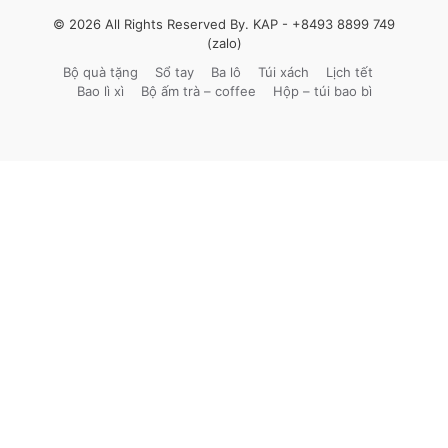
© 2026 All Rights Reserved By. KAP -
+8493 8899 749
(zalo)
Bộ quà tặng
Sổ tay
Ba lô
Túi xách
Lịch tết
Bao lì xì
Bộ ấm trà – coffee
Hộp – túi bao bì