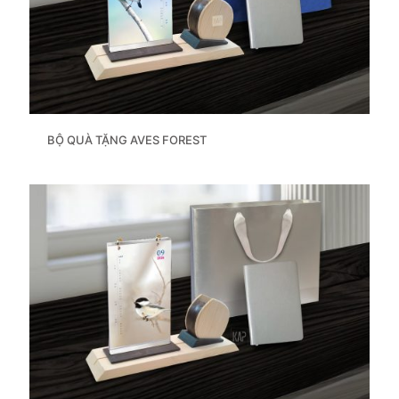
BỘ QUÀ TẶNG AVES FOREST