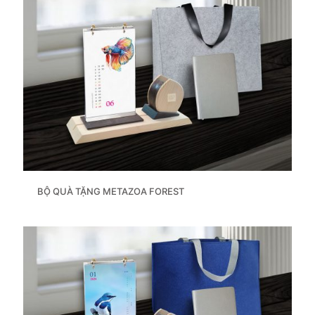
BỘ QUÀ TẶNG METAZOA FOREST