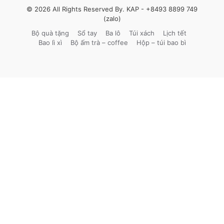
© 2026 All Rights Reserved By. KAP -
+8493 8899 749
(zalo)
Bộ quà tặng
Sổ tay
Ba lô
Túi xách
Lịch tết
Bao lì xì
Bộ ấm trà – coffee
Hộp – túi bao bì