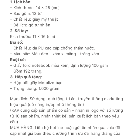
1. Lịch bàn:
– Kích thước: 14 x 25 (cm)
– Bao gồm: 13 tờ
– Chất liệu: giấy mỹ thuật
– Đế lịch: gỗ tự nhiên
2. Sổ tay:
Kích thước: 11 x 16 (cm)
Bìa sổ:
– Chất liệu: da PU cao cấp chống thấm nước.
– Màu sắc: Màu đen - xám xi măng - trắng xám
Ruột sổ:
– Giấy ford notebook màu kem, định lượng 100 gsm
– Gồm 192 trang.
3. Hộp quà tặng:
– Hộp bồi giấy Metalize bạc
– Trọng lượng: 1.000 gram
Mục đích: Sử dụng, quà tặng tri ân, truyền thông marketing
hiệu quả (dễ dàng in/ép nhũ thông tin)
(KAP cung cấp sản phẩm có sẵn – nhận in logo với số lượng
từ 10 sản phẩm, nhận thiết kế, sản xuất lịch bàn theo yêu
cầu)
MUA HÀNG: Liên hệ hotline hoặc gửi tin nhắn qua zalo để
cập nhật giá bán theo chương trình ưu đãi hàng tháng của