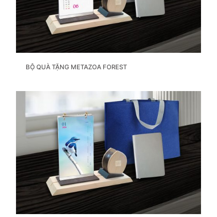
BỘ QUÀ TẶNG METAZOA FOREST