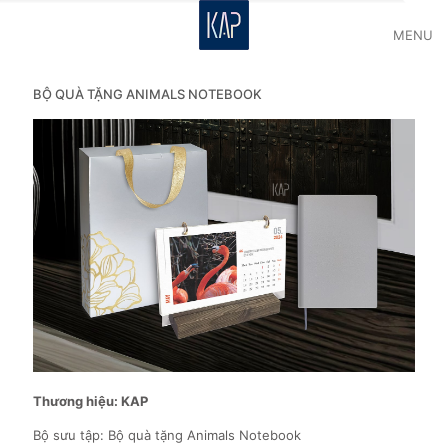
MENU
BỘ QUÀ TẶNG ANIMALS NOTEBOOK
Thương hiệu: KAP
Bộ sưu tập: Bộ quà tặng Animals Notebook