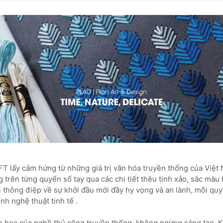
 lấy cảm hứng từ những giá trị văn hóa truyền thống của Việt
 trên từng quyển sổ tay qua các chi tiết thêu tinh xảo, sắc màu
i thông điệp về sự khởi đầu mới đầy hy vọng và an lành, mỗi quy
h nghệ thuật tinh tế .
h hoa của nghề thủ công truyền thống, không ngừng sáng tạo, 