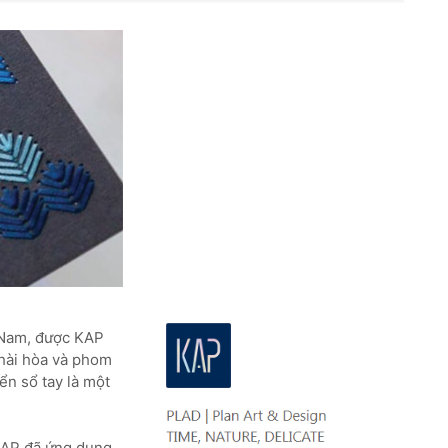
 Nam, được KAP
 hài hòa và phom
ển sổ tay là một
KAP đã ứng dụng