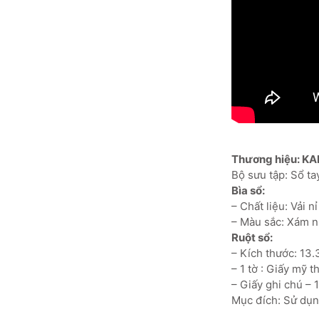
Thương hiệu: KA
Bộ sưu tập: Sổ t
Bìa sổ:
– Chất liệu: Vải n
– Màu sắc: Xám 
Ruột sổ:
– Kích thước: 13.
– 1 tờ : Giấy mỹ 
– Giấy ghi chú – 
Mục đích: Sử dụng