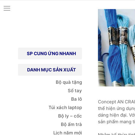
SP CUNG ỨNG NHANH
DANH MỤC SẢN XUẤT
Bộ quà tặng
Sổ tay
Ba lô
Concept AN CRAFT
Túi xách
laptop
thể hiện ứng dụng
dáng hiện đại. Vớ
Bộ ly – cốc
sản phẩm mang tín
Bộ ấm trà
Lịch năm mới
Nhằm kế thừa tin