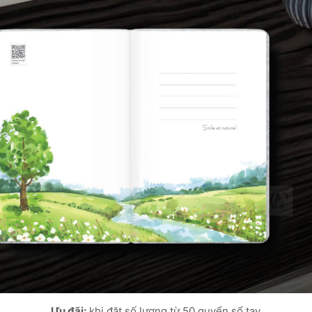
Ưu đãi:
khi đặt số lượng từ 50 quyển sổ tay