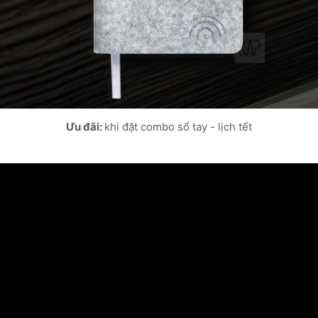
Ưu đãi:
khi đặt combo sổ tay - lịch tết