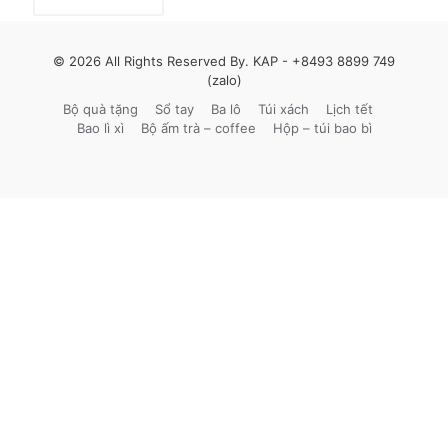
© 2026 All Rights Reserved By. KAP -
+8493 8899 749
(zalo)
Bộ quà tặng
Sổ tay
Ba lô
Túi xách
Lịch tết
Bao lì xì
Bộ ấm trà – coffee
Hộp – túi bao bì