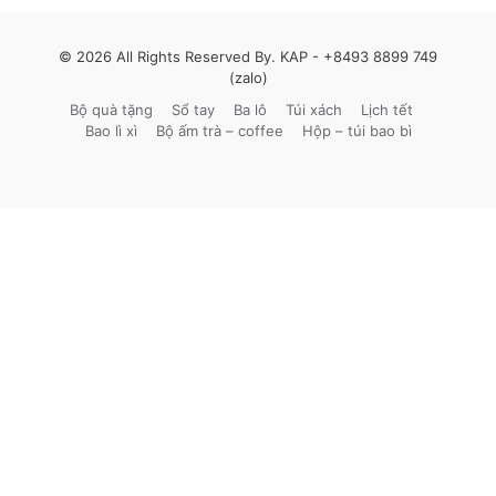
© 2026 All Rights Reserved By. KAP -
+8493 8899 749
(zalo)
Bộ quà tặng
Sổ tay
Ba lô
Túi xách
Lịch tết
Bao lì xì
Bộ ấm trà – coffee
Hộp – túi bao bì