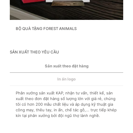
BỘ QUÀ TẶNG FOREST ANIMALS
SẢN XUẤT THEO YÊU CẦU
Sản xuất theo đặt hàng
In ấn logo
Phân xưởng sản xuất KAP, nhận tư vấn, thiết kế, sản
xuất theo đơn đặt hàng số lượng lớn với giá rẻ, chúng
tôi có hơn 200 mẫu chất liệu và áp dụng kỹ thuật gia
công may, thêu tay, in ấn, chế tác gỗ,... trực tiếp khép
kín tại phân xưởng bởi đội ngũ thợ lành nghề.