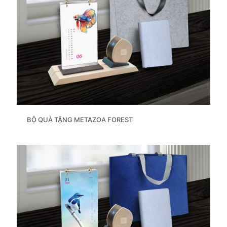
BỘ QUÀ TẶNG METAZOA FOREST