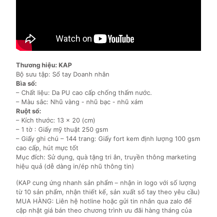
Thương hiệu: KAP
Bộ sưu tập: Sổ tay Doanh nhân
Bìa sổ:
– Chất liệu: Da PU cao cấp chống thấm nước.
– Màu sắc: Nhũ vàng - nhũ bạc - nhũ xám
Ruột sổ:
– Kích thước: 13 x 20 (cm)
– 1 tờ : Giấy mỹ thuật 250 gsm
– Giấy ghi chú – 144 trang: Giấy fort kem định lượng 100 gsm
cao cấp, hút mực tốt
Mục đích: Sử dụng, quà tặng tri ân, truyền thông marketing
hiệu quả (dễ dàng in/ép nhũ thông tin)
(KAP cung ứng nhanh sản phẩm – nhận in logo với số lượng
từ 10 sản phẩm, nhận thiết kế, sản xuất sổ tay theo yêu cầu)
MUA HÀNG: Liên hệ hotline hoặc gửi tin nhắn qua zalo để
cập nhật giá bán theo chương trình ưu đãi hàng tháng của