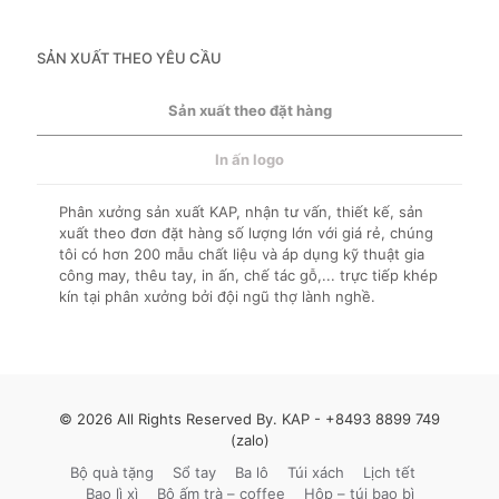
SẢN XUẤT THEO YÊU CẦU
Sản xuất theo đặt hàng
In ấn logo
Phân xưởng sản xuất KAP, nhận tư vấn, thiết kế, sản
xuất theo đơn đặt hàng số lượng lớn với giá rẻ, chúng
tôi có hơn 200 mẫu chất liệu và áp dụng kỹ thuật gia
công may, thêu tay, in ấn, chế tác gỗ,... trực tiếp khép
kín tại phân xưởng bởi đội ngũ thợ lành nghề.
© 2026 All Rights Reserved By. KAP -
+8493 8899 749
(zalo)
Bộ quà tặng
Sổ tay
Ba lô
Túi xách
Lịch tết
Bao lì xì
Bộ ấm trà – coffee
Hộp – túi bao bì