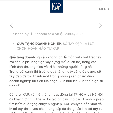
MENU
Published by
Kapcom.asia
on
20/05/2026
QUÀ TẶNG DOANH NGHIỆP
: SỔ TAY ĐẸP LÀ LỰA
CHỌN HOÀN HẢO TỪ KAP
Quà tặng doanh nghiệp
không chỉ là món vật chất trao tay
mà còn là phương tiện xây dựng mối quan hệ, nâng cao
hình ảnh thương hiệu và tri ân những người đồng hành.
Trong bối cảnh thị trường quà tặng ngày càng đa dạng,
sổ
tay
đẹp đã trở thành một trong những sản phẩm được
doanh nghiệp ưu tiên lựa chọn, vừa hữu ích vừa thể hiện sự
tinh tế.
Công ty KAP, với hệ thống hoạt động tại TP.HCM và Hà Nội,
đã khẳng định vị thế là đối tác tin cậy cho các doanh nghiệp
tìm kiếm quà tặng chuyên nghiệp. KAP chuyên sản xuất và
in sổ tay
theo yêu cầu, cung cấp đa dạng các loại
sổ tay
từ