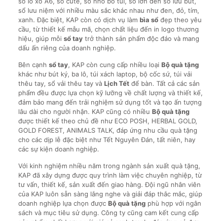
sổ lò xo A6, sổ cute, sổ nhỏ bỏ túi, sổ lớn đến sổ lưu bút,
sổ lưu niệm với nhiều màu sắc khác nhau như đen, đỏ, tím,
xanh. Đặc biệt, KAP còn có dịch vụ làm
bìa sổ
đẹp theo yêu
cầu, từ thiết kế mẫu mã, chọn chất liệu đến in logo thương
hiệu, giúp mỗi
sổ tay
trở thành sản phẩm độc đáo và mang
dấu ấn riêng của doanh nghiệp.
Bên cạnh
sổ tay
, KAP còn cung cấp nhiều loại
Bộ quà tặng
khác như bút ký, ba lô, túi xách laptop, bộ cốc sứ, túi vải
thêu tay, sổ vải thêu tay và
Lịch Tết
để bàn. Tất cả các sản
phẩm đều được lựa chọn kỹ lưỡng về chất lượng và thiết kế,
đảm bảo mang đến trải nghiệm sử dụng tốt và tạo ấn tượng
lâu dài cho người nhận. KAP cũng có nhiều
Bộ quà tặng
được thiết kế theo chủ đề như ECO POSH, HERBAL GOLD,
GOLD FOREST, ANIMALS TALK, đáp ứng nhu cầu quà tặng
cho các dịp lễ đặc biệt như Tết Nguyên Đán, tất niên, hay
các sự kiện doanh nghiệp.
Với kinh nghiệm nhiều năm trong ngành sản xuất quà tặng,
KAP đã xây dựng được quy trình làm việc chuyên nghiệp, từ
tư vấn, thiết kế, sản xuất đến giao hàng. Đội ngũ nhân viên
của KAP luôn sẵn sàng lắng nghe và giải đáp thắc mắc, giúp
doanh nghiệp lựa chọn được
Bộ quà tặng
phù hợp với ngân
sách và mục tiêu sử dụng. Công ty cũng cam kết cung cấp