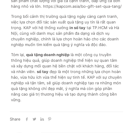
sản phẩm chất lượng với giá cả cạnh tranh, đáp ứng cả đơn
hàng nhỏ và lớn. https://kapcom.asia/bo-gift-set-qua-tang/
Trong bối cảnh thị trường quà tặng ngày càng cạnh tranh,
việc lựa chọn đối tác sản xuất quà tặng uy tín là rất quan
trọng. KAP với hệ thống xưởng
in sổ tay
tại TP.HCM và Hà
Nội, cùng với danh mục sản phẩm đa dạng và dịch vụ
chuyên nghiệp, chính là lựa chọn hoàn hảo cho các doanh
nghiệp muốn tìm kiếm quà tặng ý nghĩa và độc đáo.
Tóm lại,
quà tặng doanh nghiệp
là một công cụ truyền
thông hiệu quả, giúp doanh nghiệp thể hiện sự quan tâm
và xây dựng mối quan hệ bền chặt với khách hàng, đối tác
và nhân viên.
sổ tay
đẹp là một trong những lựa chọn hoàn
hảo, vừa hữu ích vừa thể hiện sự tinh tế. KAP với sự chuyên
nghiệp và tận tâm, sẽ giúp doanh nghiệp tạo ra những món
quà tặng không chỉ đẹp mắt, ý nghĩa mà còn góp phần
nâng cao giá trị thương hiệu và tạo dựng thành công bền
vững.
Share