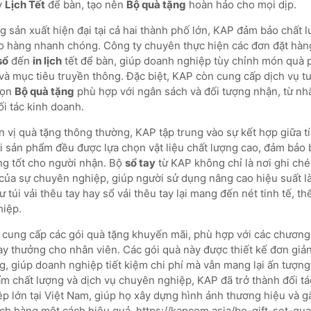
y
Lịch Tết
để bàn, tạo nên
Bộ quà tặng
hoàn hảo cho mọi dịp.
g sản xuất hiện đại tại cả hai thành phố lớn, KAP đảm bảo chất
ao hàng nhanh chóng. Công ty chuyên thực hiện các đơn đặt hàng
sổ
đến
in lịch
tết để bàn, giúp doanh nghiệp tùy chỉnh món quà 
à mục tiêu truyền thông. Đặc biệt, KAP còn cung cấp dịch vụ tư 
họn
Bộ quà tặng
phù hợp với ngân sách và đối tượng nhận, từ nhâ
i tác kinh doanh.
n vị quà tặng thông thường, KAP tập trung vào sự kết hợp giữa 
i sản phẩm đều được lựa chọn vật liệu chất lượng cao, đảm bảo 
ng tốt cho người nhận. Bộ
sổ tay
từ KAP không chỉ là nơi ghi ché
 của sự chuyên nghiệp, giúp người sử dụng nâng cao hiệu suất l
túi vải thêu tay hay sổ vải thêu tay lại mang đến nét tinh tế, t
hiệp.
 cung cấp các gói quà tặng khuyến mãi, phù hợp với các chương
y thưởng cho nhân viên. Các gói quà này được thiết kế đơn giả
, giúp doanh nghiệp tiết kiệm chi phí mà vẫn mang lại ấn tượng 
 chất lượng và dịch vụ chuyên nghiệp, KAP đã trở thành đối tác
p lớn tại Việt Nam, giúp họ xây dựng hình ảnh thương hiệu và g
ách hàng một cách hiệu quả. https://kapcom.asia/bo-gift-set-qu