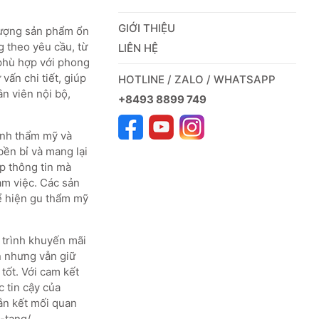
GIỚI THIỆU
 lượng sản phẩm ổn
 theo yêu cầu, từ
LIÊN HỆ
phù hợp với phong
vấn chi tiết, giúp
HOTLINE / ZALO / WHATSAPP
n viên nội bộ,
+8493 8899 749
tính thẩm mỹ và
bền bỉ và mang lại
p thông tin mà
àm việc. Các sản
hể hiện gu thẩm mỹ
 trình khuyến mãi
n nhưng vẫn giữ
tốt. Với cam kết
 tin cậy của
ắn kết mối quan
a-tang/