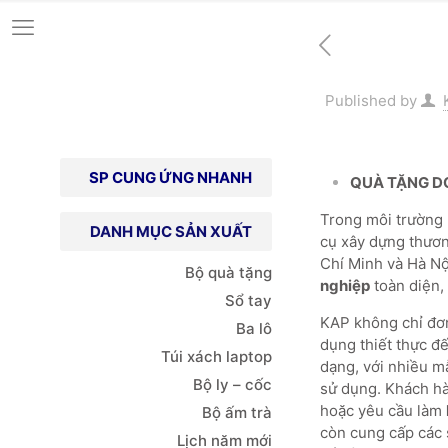
Published by
SP CUNG ỨNG NHANH
QUÀ TẶNG D
Trong môi trường k
DANH MỤC SẢN XUẤT
cụ xây dựng thươn
Chí Minh và Hà Nộ
Bộ quà tặng
nghiệp
toàn diện,
Sổ tay
KAP không chỉ đơ
Ba lô
dụng thiết thực đ
Túi xách
laptop
dạng, với nhiều m
Bộ ly – cốc
sử dụng. Khách h
hoặc yêu cầu làm
Bộ ấm trà
còn cung cấp các s
Lịch năm mới