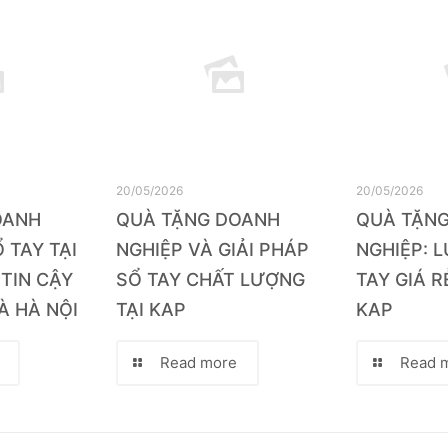
20/05/2026
20/05/2026
OANH
QUÀ TẶNG DOANH
QUÀ TẶN
 TAY TẠI
NGHIỆP VÀ GIẢI PHÁP
NGHIỆP: 
 TIN CẬY
SỔ TAY CHẤT LƯỢNG
TAY GIÁ R
À HÀ NỘI
TẠI KAP
KAP
Read more
Read 