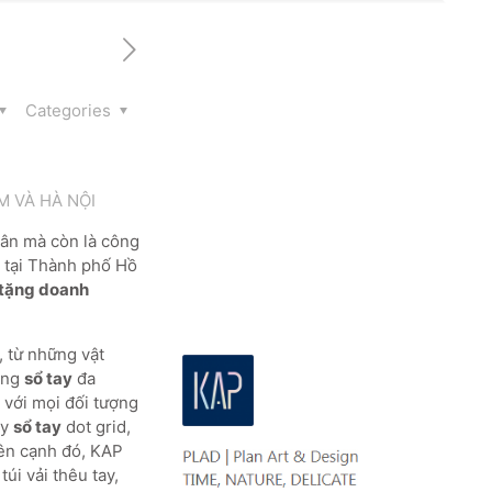
Categories
M VÀ HÀ NỘI
 ân mà còn là công
ở tại Thành phố Hồ
 tặng doanh
 từ những vật
dòng
sổ tay
đa
 với mọi đối tượng
ay
sổ tay
dot grid,
Bên cạnh đó, KAP
úi vải thêu tay,