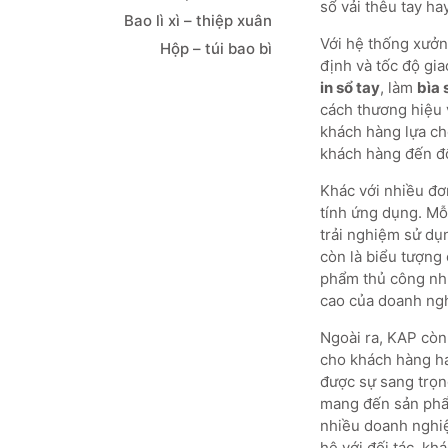
sổ vải thêu tay ha
Bao lì xì – thiệp xuân
Với hệ thống xưởn
Hộp – túi bao bì
định và tốc độ gi
in sổ tay
, làm
bìa 
cách thương hiệu v
khách hàng lựa c
khách hàng đến đố
Khác với nhiều đơ
tính ứng dụng. Mỗ
trải nghiệm sử dụ
còn là biểu tượng
phẩm thủ công như 
cao của doanh ng
Ngoài ra, KAP còn
cho khách hàng ha
được sự sang trọng
mang đến sản phẩm
nhiều doanh nghiệ
hệ với đối tác, kh