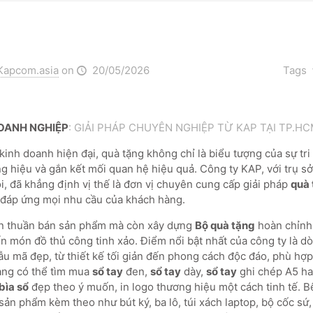
Kapcom.asia
on
20/05/2026
Tags
OANH NGHIỆP
: GIẢI PHÁP CHUYÊN NGHIỆP TỪ KAP TẠI TP.HC
inh doanh hiện đại, quà tặng không chỉ là biểu tượng của sự tri
g hiệu và gắn kết mối quan hệ hiệu quả. Công ty KAP, với trụ s
i, đã khẳng định vị thế là đơn vị chuyên cung cấp giải pháp
quà
 đáp ứng mọi nhu cầu của khách hàng.
n thuần bán sản phẩm mà còn xây dựng
Bộ quà tặng
hoàn chỉnh,
ến món đồ thủ công tinh xảo. Điểm nổi bật nhất của công ty là 
ẫu mã đẹp, từ thiết kế tối giản đến phong cách độc đáo, phù hợp
àng có thể tìm mua
sổ tay
đen,
sổ tay
dày,
sổ tay
ghi chép A5 h
bìa sổ
đẹp theo ý muốn, in logo thương hiệu một cách tinh tế. 
ản phẩm kèm theo như bút ký, ba lô, túi xách laptop, bộ cốc sứ, t