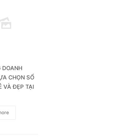
G DOANH
LỰA CHỌN SỔ
Ẻ VÀ ĐẸP TẠI
more