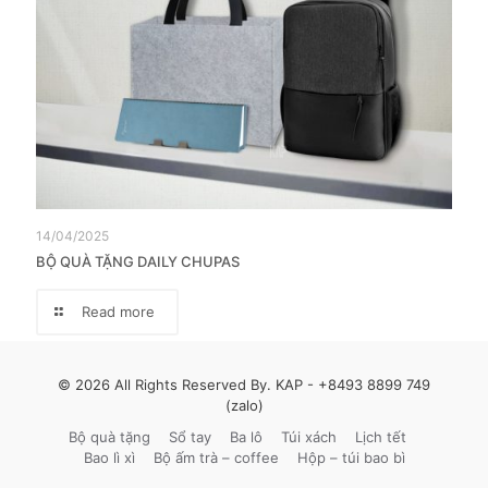
14/04/2025
BỘ QUÀ TẶNG DAILY CHUPAS
Read more
© 2026 All Rights Reserved By. KAP -
+8493 8899 749
(zalo)
Bộ quà tặng
Sổ tay
Ba lô
Túi xách
Lịch tết
Bao lì xì
Bộ ấm trà – coffee
Hộp – túi bao bì