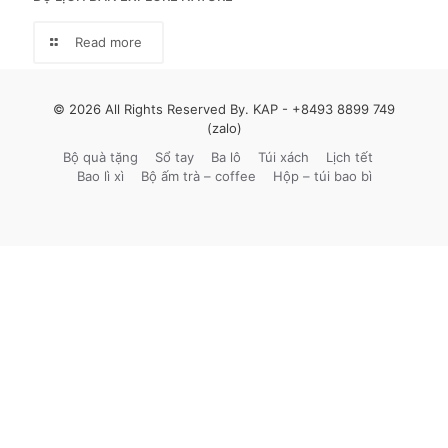
Read more
© 2026 All Rights Reserved By. KAP -
+8493 8899 749
(zalo)
Bộ quà tặng
Sổ tay
Ba lô
Túi xách
Lịch tết
Bao lì xì
Bộ ấm trà – coffee
Hộp – túi bao bì