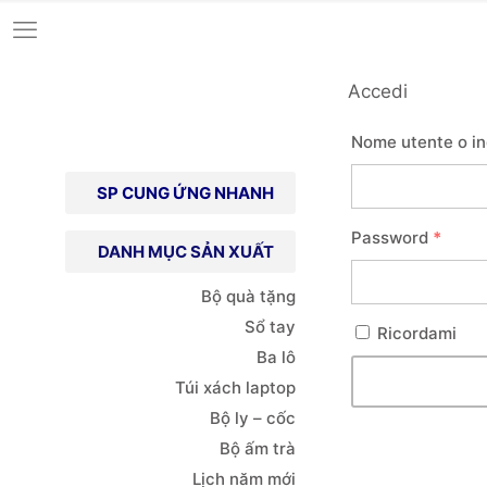
Accedi
Nome utente o in
SP CUNG ỨNG NHANH
Password
*
DANH MỤC SẢN XUẤT
Bộ quà tặng
Sổ tay
Ricordami
Ba lô
Túi xách
laptop
Bộ ly – cốc
Bộ ấm trà
Lịch năm mới