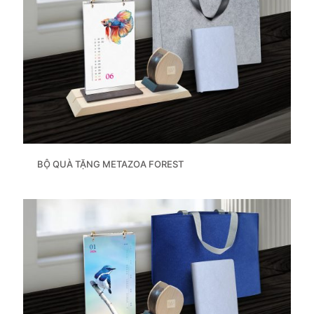
BỘ QUÀ TẶNG METAZOA FOREST