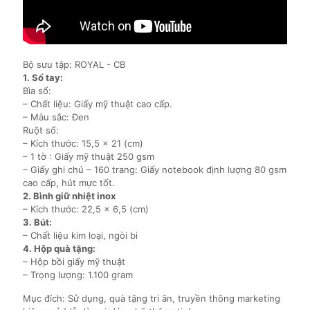
Bộ sưu tập: ROYAL - CB
1. Sổ tay:
Bìa sổ:
– Chất liệu: Giấy mỹ thuật cao cấp.
– Màu sắc: Đen
Ruột sổ:
– Kích thước: 15,5 x 21 (cm)
– 1 tờ : Giấy mỹ thuật 250 gsm
– Giấy ghi chú – 160 trang: Giấy notebook định lượng 80 gsm
cao cấp, hút mực tốt.
2. Bình giữ nhiệt inox
– Kích thước: 22,5 x 6,5 (cm)
3. Bút:
– Chất liệu kim loại, ngòi bi
4. Hộp quà tặng:
– Hộp bồi giấy mỹ thuật
– Trọng lượng: 1.100 gram
Mục đích: Sử dụng, quà tặng tri ân, truyền thông marketing