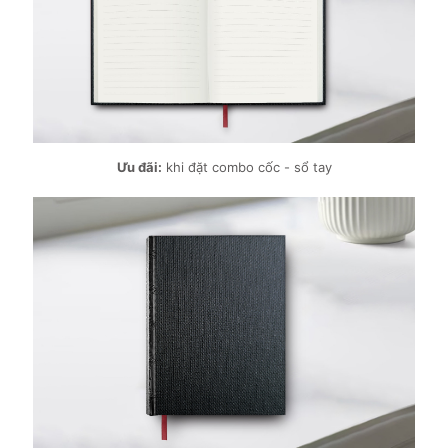
Ưu đãi:
khi đặt combo cốc - sổ tay