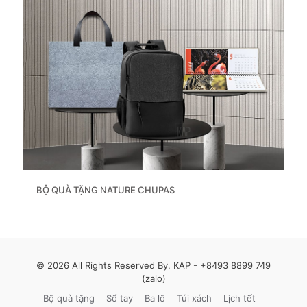
BỘ QUÀ TẶNG NATURE CHUPAS
© 2026 All Rights Reserved By. KAP -
+8493 8899 749
(zalo)
Bộ quà tặng
Sổ tay
Ba lô
Túi xách
Lịch tết