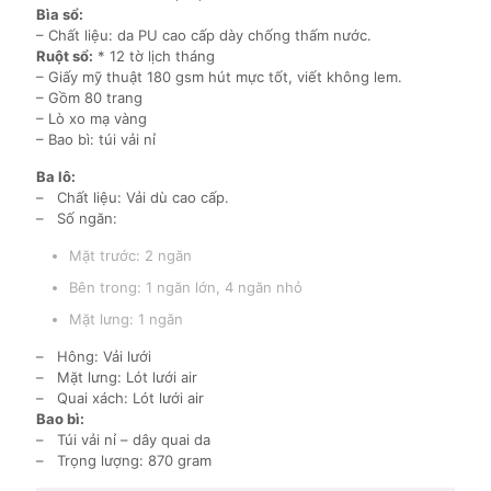
Bìa sổ:
– Chất liệu: da PU cao cấp dày chống thấm nước.
Ruột sổ:
* 12 tờ lịch tháng
– Giấy mỹ thuật 180 gsm hút mực tốt, viết không lem.
– Gồm 80 trang
– Lò xo mạ vàng
– Bao bì: túi vải nỉ
Ba lô:
– Chất liệu: Vải dù cao cấp.
– Số ngăn:
Mặt trước: 2 ngăn
Bên trong: 1 ngăn lớn, 4 ngăn nhỏ
Mặt lưng: 1 ngăn
– Hông: Vải lưới
– Mặt lưng: Lót lưới air
– Quai xách: Lót lưới air
Bao bì:
– Túi vải nỉ – dây quai da
– Trọng lượng: 870 gram