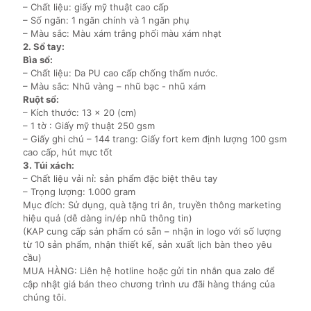
– Chất liệu: giấy mỹ thuật cao cấp
– Số ngăn: 1 ngăn chính và 1 ngăn phụ
– Màu sắc: Màu xám trắng phối màu xám nhạt
2. Sổ tay:
Bìa sổ:
– Chất liệu: Da PU cao cấp chống thấm nước.
– Màu sắc: Nhũ vàng – nhũ bạc - nhũ xám
Ruột sổ:
– Kích thước: 13 x 20 (cm)
– 1 tờ : Giấy mỹ thuật 250 gsm
– Giấy ghi chú – 144 trang: Giấy fort kem định lượng 100 gsm
cao cấp, hút mực tốt
3. Túi xách:
– Chất liệu vải nỉ: sản phẩm đặc biệt thêu tay
– Trọng lượng: 1.000 gram
Mục đích: Sử dụng, quà tặng tri ân, truyền thông marketing
hiệu quả (dễ dàng in/ép nhũ thông tin)
(KAP cung cấp sản phẩm có sẵn – nhận in logo với số lượng
từ 10 sản phẩm, nhận thiết kế, sản xuất lịch bàn theo yêu
cầu)
MUA HÀNG: Liên hệ hotline hoặc gửi tin nhắn qua zalo để
cập nhật giá bán theo chương trình ưu đãi hàng tháng của
chúng tôi.