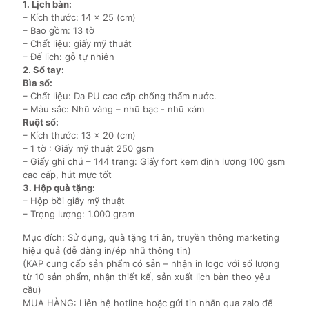
1. Lịch bàn:
– Kích thước: 14 x 25 (cm)
– Bao gồm: 13 tờ
– Chất liệu: giấy mỹ thuật
– Đế lịch: gỗ tự nhiên
2. Sổ tay:
Bìa sổ:
– Chất liệu: Da PU cao cấp chống thấm nước.
– Màu sắc: Nhũ vàng – nhũ bạc - nhũ xám
Ruột sổ:
– Kích thước: 13 x 20 (cm)
– 1 tờ : Giấy mỹ thuật 250 gsm
– Giấy ghi chú – 144 trang: Giấy fort kem định lượng 100 gsm
cao cấp, hút mực tốt
3.
Hộp quà tặng:
– Hộp bồi giấy mỹ thuật
– Trọng lượng: 1.000 gram
Mục đích: Sử dụng, quà tặng tri ân, truyền thông marketing
hiệu quả (dễ dàng in/ép nhũ thông tin)
(KAP cung cấp sản phẩm có sẵn – nhận in logo với số lượng
từ 10 sản phẩm, nhận thiết kế, sản xuất lịch bàn theo yêu
cầu)
MUA HÀNG: Liên hệ hotline hoặc gửi tin nhắn qua zalo để