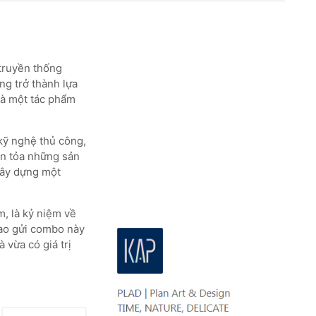
truyền thống
ng trở thành lựa
 là một tác phẩm
 kỹ nghệ thủ công,
an tỏa những sản
xây dựng một
, là kỷ niệm về
rao gửi combo này
 vừa có giá trị