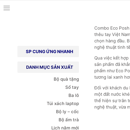
Combo Eco Posh c
thêu tay Việt Nam
chọn hàng đầu. Bộ
nghệ thuật tinh t
SP CUNG ỨNG NHANH
Qua việc kết hợp 
sản phẩm đã khẳng
DANH MỤC SẢN XUẤT
phẩm như Eco Posh
tương lai xanh hơ
Bộ quà tặng
Sổ tay
Đối với khách du 
một đất nước khéo
Ba lô
thể hiện sự trân 
Túi xách
laptop
nghệ thuật, vừa 
Bộ ly – cốc
Bộ ấm trà
Lịch năm mới