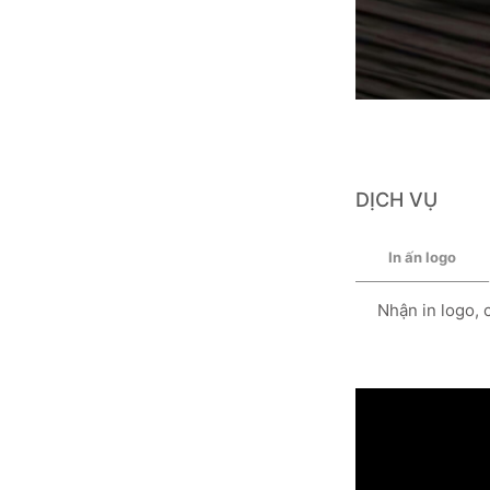
DỊCH VỤ
In ấn logo
Nhận in logo, 