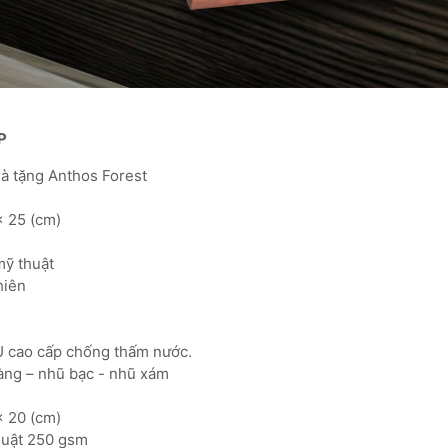
P
quà tặng Anthos Forest
x 25 (cm)
 mỹ thuật
nhiên
PU cao cấp chống thấm nước.
àng – nhũ bạc - nhũ xám
x 20 (cm)
thuật 250 gsm