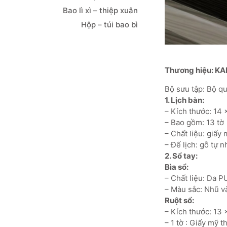
Bao lì xì – thiệp xuân
Hộp – túi bao bì
Thương hiệu: KA
Bộ sưu tập: Bộ 
1. Lịch bàn:
– Kích thước: 14 
– Bao gồm: 13 tờ
– Chất liệu: giấy
– Đế lịch: gỗ tự 
2. Sổ tay:
Bìa sổ:
– Chất liệu: Da 
– Màu sắc: Nhũ v
Ruột sổ:
– Kích thước: 13 
– 1 tờ : Giấy mỹ 