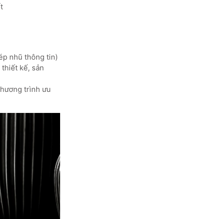
t
ép nhũ thông tin)
thiết kế, sản
chương trình ưu