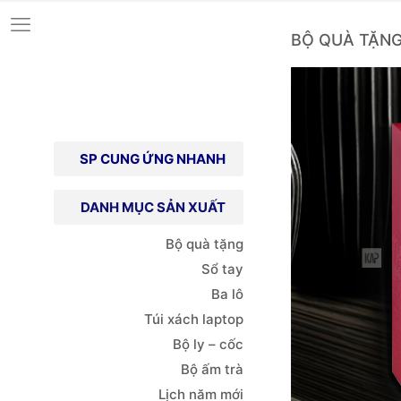
BỘ QUÀ TẶN
SP CUNG ỨNG NHANH
DANH MỤC SẢN XUẤT
Bộ quà tặng
Sổ tay
Ba lô
Túi xách
laptop
Bộ ly – cốc
Bộ ấm trà
Lịch năm mới