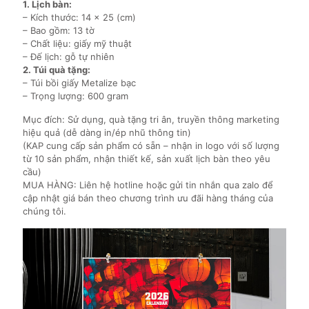
1. Lịch bàn:
– Kích thước: 14 x 25 (cm)
– Bao gồm: 13 tờ
– Chất liệu: giấy mỹ thuật
– Đế lịch: gỗ tự nhiên
2. Túi quà tặng:
– Túi bồi giấy Metalize bạc
– Trọng lượng: 600 gram
Mục đích: Sử dụng, quà tặng tri ân, truyền thông marketing
hiệu quả (dễ dàng in/ép nhũ thông tin)
(KAP cung cấp sản phẩm có sẵn – nhận in logo với số lượng
từ 10 sản phẩm, nhận thiết kế, sản xuất lịch bàn theo yêu
cầu)
MUA HÀNG: Liên hệ hotline hoặc gửi tin nhắn qua zalo để
cập nhật giá bán theo chương trình ưu đãi hàng tháng của
chúng tôi.