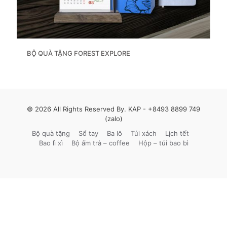
BỘ QUÀ TẶNG FOREST EXPLORE
© 2026 All Rights Reserved By. KAP -
+8493 8899 749
(zalo)
Bộ quà tặng
Sổ tay
Ba lô
Túi xách
Lịch tết
Bao lì xì
Bộ ấm trà – coffee
Hộp – túi bao bì