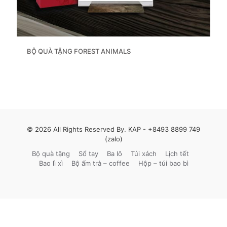
BỘ QUÀ TẶNG FOREST ANIMALS
© 2026 All Rights Reserved By. KAP -
+8493 8899 749
(zalo)
Bộ quà tặng
Sổ tay
Ba lô
Túi xách
Lịch tết
Bao lì xì
Bộ ấm trà – coffee
Hộp – túi bao bì