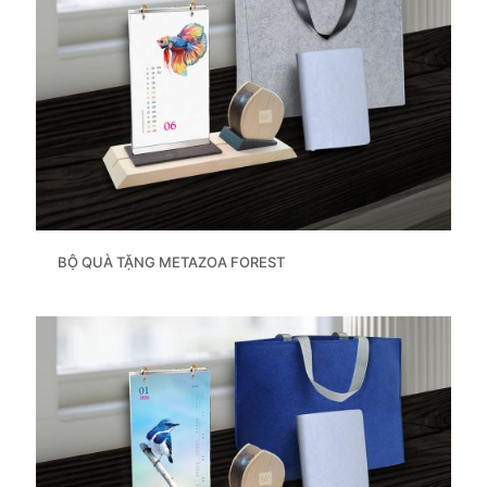
BỘ QUÀ TẶNG METAZOA FOREST