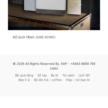
BỘ QUÀ TẶNG JUNE SCINCI
© 2026 All Rights Reserved By. KAP -
+8493 8899 749
(zalo)
Bộ quà tặng
Sổ tay
Ba lô
Túi xách
Lịch tết
Bao lì xì
Bộ ấm trà – coffee
Hộp – túi bao bì