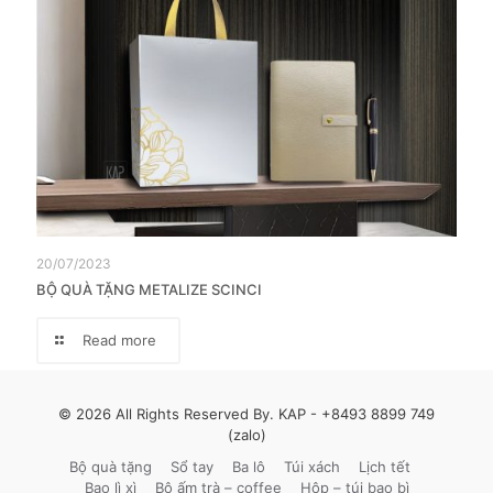
20/07/2023
BỘ QUÀ TẶNG METALIZE SCINCI
Read more
© 2026 All Rights Reserved By. KAP -
+8493 8899 749
(zalo)
Bộ quà tặng
Sổ tay
Ba lô
Túi xách
Lịch tết
Bao lì xì
Bộ ấm trà – coffee
Hộp – túi bao bì