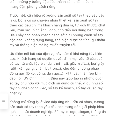
biến những ý tưởng độc đáo thành sản phẩm hữu hình,
mang đậm phong cách riêng.
Trước hết, cần hiểu rõ xưởng sản xuất sổ tay theo yêu cầu
là gì. Đó là cơ sở chuyên nhận thiết kế, sản xuất sổ tay
theo các tiêu chí mà khách hàng đưa ra, từ kích thước, chất
liệu, màu sắc, hình ảnh, logo, cho đến nội dung bên trong.
Điều này cho phép khách hàng sở hữu những cuốn sổ tay
độc đáo, không đụng hàng, thể hiện được cá tính, gu thẩm
mỹ và thông điệp mà họ muốn truyền tải.
Ưu điểm nổi bật của dịch vụ này nằm ở khả năng tùy biến
cao. Khách hàng có quyền quyết định mọi yếu tố của cuốn
sổ tay, từ chất liệu bìa (da, simili, vải, giấy kraft…), loại giấy
ruột (kẻ ngang, chấm bi, trơn…), cho đến phương pháp
đóng gáy (lò xo, còng, dán gáy…), kỹ thuật in ấn (ép kim,
dập nổi, UV định hình…). Điều này giúp tạo ra những cuốn
sổ tay phù hợp với mục đích sử dụng cụ thể, ví dụ như sổ
tay ghi chép công việc, sổ tay kế hoạch, sổ tay vẽ, sổ tay
nhật ký…
Không chỉ dừng lại ở việc đáp ứng nhu cầu cá nhân, xưởng
sản xuất sổ tay theo yêu cầu còn mang đến giải pháp hiệu
quả cho các doanh nghiệp. Sổ tay in logo, slogan, thông tin