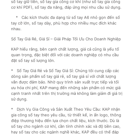
sổ tay giữ tiền, sổ tay gia công cơ khí (như sổ tay gia công
cơ khí PDF), sổ tay đa năng, đáp ứng mọi nhu cầu sử dụng.
* Các kích thước đa dạng từ sổ tay A6 nhỏ gọn đến sổ
tay cỡ lớn, sổ tay dày, phù hợp cho nhiều mục đích khác
nhau.
Sổ Tay Giá Rẻ, Giá Sỉ – Giải Pháp Tối Ưu Cho Doanh Nghiệp
KAP hiểu rằng, bên cạnh chất lượng, giá cả cũng là yếu tố
quan trọng, đặc biệt đối với các doanh nghiệp có nhu cầu
đặt sổ tay số lượng lớn.
* Sổ Tay Giá Rẻ và Sổ Tay Giá Sỉ: Chúng tôi cung cấp các
dòng sản phẩm sổ tay giá rẻ, sổ tay giá sỉ với chất lượng
vẫn được đảm bảo. Nhờ quy trình sản xuất trực tiếp và tối
ưu hóa chi phí, KAP mang đến những sản phẩm có mức giá
cạnh tranh nhất trên thị trường mà không làm giảm đi giá trị
sử dụng.
* Dịch Vụ Gia Công và Sản Xuất Theo Yêu Cầu: KAP nhận
gia công sổ tay theo yêu cầu, từ thiết kế, in ấn logo, thông
điệp thương hiệu đến lựa chọn chất liệu, kích thước. Dù là
sổ tay cho ngành cơ khí, cần tính chính xác và độ bền cao,
hay sổ tay cho các ngành nghề khác, KAP đều có thể đáp