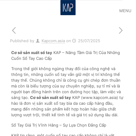
MENU
Published by
Kapcom.asia
on
25/07/2025
Cơ sở sản xuất sổ tay
KAP – Nâng Tầm Giá Trị Của Những
Cuốn Sổ Tay Cao Cấp
Trong thế giới không ngừng thay đổi của công nghệ và
thông tin, những cuốn sổ tay vẫn giữ một vị trí không thể
thay thế. Chúng không chỉ là công cụ ghi chép đơn thuần
mà còn là biểu tượng của sự chuyên nghiệp, sự tỉ mỉ và là
người bạn đồng hành trên con đường học tập, làm việc và
sáng tạo.
Cơ sở sản xuất sổ tay
KAP (www.kapcom.asia) tự
hào là đơn vị sản xuất sổ tay bìa da cao cấp hàng đầu,
mang đến những sản phẩm kết hợp hoàn hảo giữa chất
lượng vượt trội, thiết kế tinh tế và giá trị sử dụng lâu dài.
Sổ Tay Giá Trị Vĩnh Hằng – Sự Lựa Chọn Đẳng Cấp
KAP tin rằng, một cuốn sổ tay cao cấp không chỉ là vật