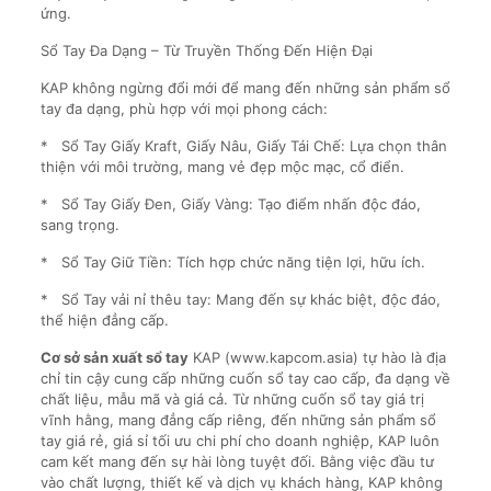
ứng.
Sổ Tay Đa Dạng – Từ Truyền Thống Đến Hiện Đại
KAP không ngừng đổi mới để mang đến những sản phẩm sổ
tay đa dạng, phù hợp với mọi phong cách:
* Sổ Tay Giấy Kraft, Giấy Nâu, Giấy Tái Chế: Lựa chọn thân
thiện với môi trường, mang vẻ đẹp mộc mạc, cổ điển.
* Sổ Tay Giấy Đen, Giấy Vàng: Tạo điểm nhấn độc đáo,
sang trọng.
* Sổ Tay Giữ Tiền: Tích hợp chức năng tiện lợi, hữu ích.
* Sổ Tay vải nỉ thêu tay: Mang đến sự khác biệt, độc đáo,
thể hiện đẳng cấp.
Cơ sở sản xuất sổ tay
KAP (www.kapcom.asia) tự hào là địa
chỉ tin cậy cung cấp những cuốn sổ tay cao cấp, đa dạng về
chất liệu, mẫu mã và giá cả. Từ những cuốn sổ tay giá trị
vĩnh hằng, mang đẳng cấp riêng, đến những sản phẩm sổ
tay giá rẻ, giá sỉ tối ưu chi phí cho doanh nghiệp, KAP luôn
cam kết mang đến sự hài lòng tuyệt đối. Bằng việc đầu tư
vào chất lượng, thiết kế và dịch vụ khách hàng, KAP không