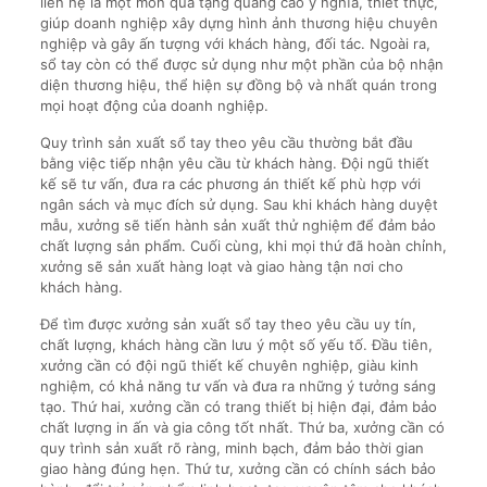
liên hệ là một món quà tặng quảng cáo ý nghĩa, thiết thực,
giúp doanh nghiệp xây dựng hình ảnh thương hiệu chuyên
nghiệp và gây ấn tượng với khách hàng, đối tác. Ngoài ra,
sổ tay còn có thể được sử dụng như một phần của bộ nhận
diện thương hiệu, thể hiện sự đồng bộ và nhất quán trong
mọi hoạt động của doanh nghiệp.
Quy trình sản xuất sổ tay theo yêu cầu thường bắt đầu
bằng việc tiếp nhận yêu cầu từ khách hàng. Đội ngũ thiết
kế sẽ tư vấn, đưa ra các phương án thiết kế phù hợp với
ngân sách và mục đích sử dụng. Sau khi khách hàng duyệt
mẫu, xưởng sẽ tiến hành sản xuất thử nghiệm để đảm bảo
chất lượng sản phẩm. Cuối cùng, khi mọi thứ đã hoàn chỉnh,
xưởng sẽ sản xuất hàng loạt và giao hàng tận nơi cho
khách hàng.
Để tìm được xưởng sản xuất sổ tay theo yêu cầu uy tín,
chất lượng, khách hàng cần lưu ý một số yếu tố. Đầu tiên,
xưởng cần có đội ngũ thiết kế chuyên nghiệp, giàu kinh
nghiệm, có khả năng tư vấn và đưa ra những ý tưởng sáng
tạo. Thứ hai, xưởng cần có trang thiết bị hiện đại, đảm bảo
chất lượng in ấn và gia công tốt nhất. Thứ ba, xưởng cần có
quy trình sản xuất rõ ràng, minh bạch, đảm bảo thời gian
giao hàng đúng hẹn. Thứ tư, xưởng cần có chính sách bảo