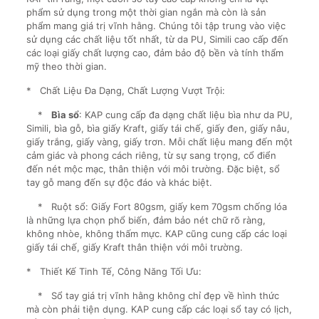
phẩm sử dụng trong một thời gian ngắn mà còn là sản
phẩm mang giá trị vĩnh hằng. Chúng tôi tập trung vào việc
sử dụng các chất liệu tốt nhất, từ da PU, Simili cao cấp đến
các loại giấy chất lượng cao, đảm bảo độ bền và tính thẩm
mỹ theo thời gian.
* Chất Liệu Đa Dạng, Chất Lượng Vượt Trội:
*
Bìa sổ
: KAP cung cấp đa dạng chất liệu bìa như da PU,
Simili, bìa gỗ, bìa giấy Kraft, giấy tái chế, giấy đen, giấy nâu,
giấy trắng, giấy vàng, giấy trơn. Mỗi chất liệu mang đến một
cảm giác và phong cách riêng, từ sự sang trọng, cổ điển
đến nét mộc mạc, thân thiện với môi trường. Đặc biệt, sổ
tay gỗ mang đến sự độc đáo và khác biệt.
* Ruột sổ: Giấy Fort 80gsm, giấy kem 70gsm chống lóa
là những lựa chọn phổ biến, đảm bảo nét chữ rõ ràng,
không nhòe, không thấm mực. KAP cũng cung cấp các loại
giấy tái chế, giấy Kraft thân thiện với môi trường.
* Thiết Kế Tinh Tế, Công Năng Tối Ưu:
* Sổ tay giá trị vĩnh hằng không chỉ đẹp về hình thức
mà còn phải tiện dụng. KAP cung cấp các loại sổ tay có lịch,