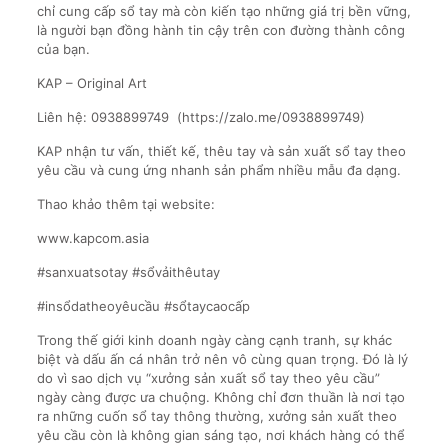
chỉ cung cấp sổ tay mà còn kiến tạo những giá trị bền vững,
là người bạn đồng hành tin cậy trên con đường thành công
của bạn.
KAP – Original Art
Liên hệ: 0938899749 (https://zalo.me/0938899749)
KAP nhận tư vấn, thiết kế, thêu tay và sản xuất sổ tay theo
yêu cầu và cung ứng nhanh sản phẩm nhiều mẫu đa dạng.
Thao khảo thêm tại website:
www.kapcom.asia
#sanxuatsotay #sổvảithêutay
#insổdatheoyêucầu #sổtaycaocấp
Trong thế giới kinh doanh ngày càng cạnh tranh, sự khác
biệt và dấu ấn cá nhân trở nên vô cùng quan trọng. Đó là lý
do vì sao dịch vụ “xưởng sản xuất sổ tay theo yêu cầu”
ngày càng được ưa chuộng. Không chỉ đơn thuần là nơi tạo
ra những cuốn sổ tay thông thường, xưởng sản xuất theo
yêu cầu còn là không gian sáng tạo, nơi khách hàng có thể