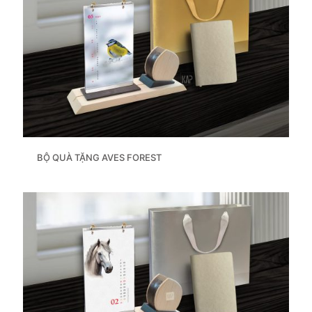
BỘ QUÀ TẶNG AVES FOREST