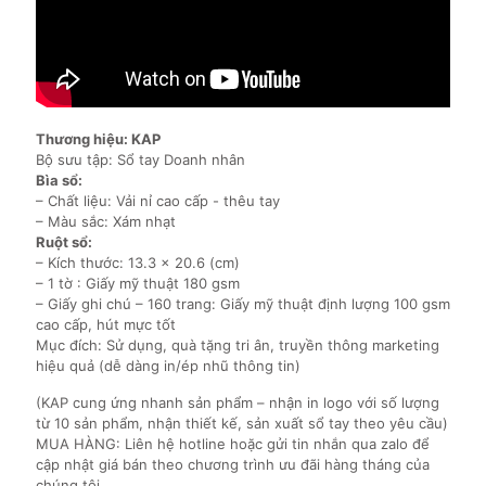
Thương hiệu: KAP
Bộ sưu tập: Sổ tay Doanh nhân
Bìa sổ:
– Chất liệu: Vải nỉ cao cấp - thêu tay
– Màu sắc: Xám nhạt
Ruột sổ:
– Kích thước: 13.3 x 20.6 (cm)
– 1 tờ : Giấy mỹ thuật 180 gsm
– Giấy ghi chú – 160 trang: Giấy mỹ thuật định lượng 100 gsm
cao cấp, hút mực tốt
Mục đích: Sử dụng, quà tặng tri ân, truyền thông marketing
hiệu quả (dễ dàng in/ép nhũ thông tin)
(KAP cung ứng nhanh sản phẩm – nhận in logo với số lượng
từ 10 sản phẩm, nhận thiết kế, sản xuất sổ tay theo yêu cầu)
MUA HÀNG: Liên hệ hotline hoặc gửi tin nhắn qua zalo để
cập nhật giá bán theo chương trình ưu đãi hàng tháng của
chúng tôi.