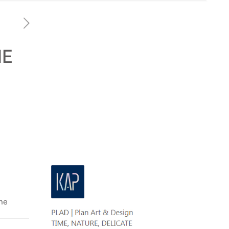
NE
une