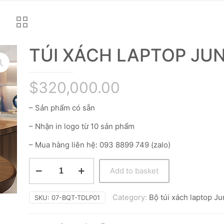
TÚI XÁCH LAPTOP JU
$
320,000.00
– Sản phẩm có sẵn
– Nhận in logo từ 10 sản phẩm
– Mua hàng liên hệ: 093 8899 749 (zalo)
TÚI
Add to basket
XÁCH
LAPTOP
JUNE
Category:
Bộ túi xách laptop J
SKU:
07-BQT-TDLP01
quantity