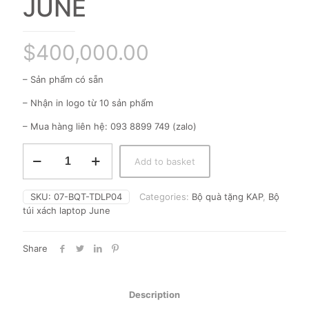
JUNE
$
400,000.00
– Sản phẩm có sẵn
– Nhận in logo từ 10 sản phẩm
– Mua hàng liên hệ: 093 8899 749 (zalo)
BỘ
Add to basket
TÚI
XÁCH
LAPTOP
SKU:
07-BQT-TDLP04
Categories:
Bộ quà tặng KAP
,
Bộ
JUNE
túi xách laptop June
quantity
Share
Description