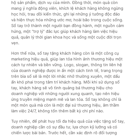
hộ sản phẩm, dịch vụ của mình. Đồng thời, món quà còn
mang ý nghĩa động viên, khích lệ khách hàng không ngừng
học hỏi, trau dồi kiến thức, ghi lại những ý tưởng độc đáo
và hiện thực hóa những ước mơ, hoài bão trong cuộc sống.
Sổ tay trở thành một người bạn đồng hành, một nguồn cảm
hứng, một “trợ lý” đắc lực giúp khách hàng làm việc hiệu
quả, quản lý thời gian khoa học và sống một cuộc đời trọn
vẹn.
Hơn thế nữa, sổ tay tặng khách hàng còn là một công cụ
marketing hiệu quả, giúp lan tỏa hình ảnh thương hiệu một
cách tự nhiên và bền vững. Logo, slogan, thông tin liên hệ
của doanh nghiệp được in ấn một cách tinh tế, trang trọng
trên bìa sổ sẽ là một lời nhắc nhở thường xuyên, một dấu
ấn khó phai trong tâm trí khách hàng. Mỗi khi sử dụng sổ
tay, khách hàng sẽ vô tình quảng bá thương hiệu cho
doanh nghiệp với những người xung quanh, tạo nên hiệu
ứng truyền miệng mạnh mẽ và lan tỏa. Sổ tay không chỉ là
một món quà mà còn là một đại sứ thương hiệu, âm thầm
làm việc 24/7, không tốn thêm bất kỳ chi phí nào.
Tuy nhiên, để phát huy tối đa hiệu quả của việc tặng sổ tay,
doanh nghiệp cần có sự đầu tư, lựa chọn kỹ lưỡng và có
chiến lược bài bản. Trước hết, cần xác định rõ đối tượng