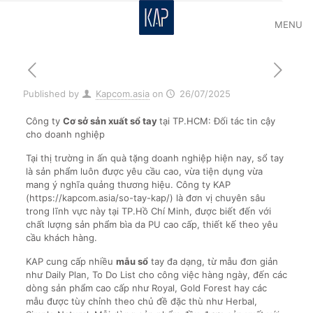
MENU
Published by
Kapcom.asia
on
26/07/2025
Công ty
Cơ sở sản xuất sổ tay
tại TP.HCM: Đối tác tin cậy
cho doanh nghiệp
Tại thị trường in ấn quà tặng doanh nghiệp hiện nay, sổ tay
là sản phẩm luôn được yêu cầu cao, vừa tiện dụng vừa
mang ý nghĩa quảng thương hiệu. Công ty KAP
(https://kapcom.asia/so-tay-kap/) là đơn vị chuyên sâu
trong lĩnh vực này tại TP.Hồ Chí Minh, được biết đến với
chất lượng sản phẩm bìa da PU cao cấp, thiết kế theo yêu
cầu khách hàng.
KAP cung cấp nhiều
mẫu sổ
tay đa dạng, từ mẫu đơn giản
như Daily Plan, To Do List cho công việc hàng ngày, đến các
dòng sản phẩm cao cấp như Royal, Gold Forest hay các
mẫu được tùy chỉnh theo chủ đề đặc thù như Herbal,