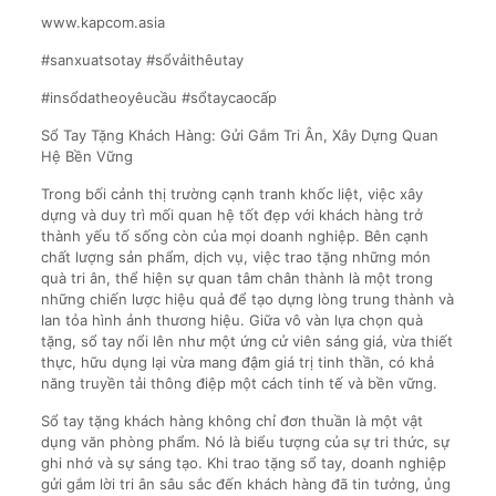
www.kapcom.asia
#sanxuatsotay #sổvảithêutay
#insổdatheoyêucầu #sổtaycaocấp
Sổ Tay Tặng Khách Hàng: Gửi Gắm Tri Ân, Xây Dựng Quan
Hệ Bền Vững
Trong bối cảnh thị trường cạnh tranh khốc liệt, việc xây
dựng và duy trì mối quan hệ tốt đẹp với khách hàng trở
thành yếu tố sống còn của mọi doanh nghiệp. Bên cạnh
chất lượng sản phẩm, dịch vụ, việc trao tặng những món
quà tri ân, thể hiện sự quan tâm chân thành là một trong
những chiến lược hiệu quả để tạo dựng lòng trung thành và
lan tỏa hình ảnh thương hiệu. Giữa vô vàn lựa chọn quà
tặng, sổ tay nổi lên như một ứng cử viên sáng giá, vừa thiết
thực, hữu dụng lại vừa mang đậm giá trị tinh thần, có khả
năng truyền tải thông điệp một cách tinh tế và bền vững.
Sổ tay tặng khách hàng không chỉ đơn thuần là một vật
dụng văn phòng phẩm. Nó là biểu tượng của sự tri thức, sự
ghi nhớ và sự sáng tạo. Khi trao tặng sổ tay, doanh nghiệp
gửi gắm lời tri ân sâu sắc đến khách hàng đã tin tưởng, ủng