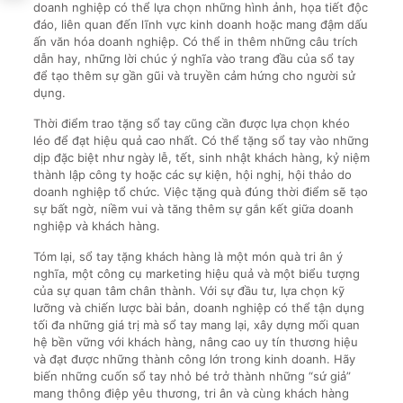
doanh nghiệp có thể lựa chọn những hình ảnh, họa tiết độc
đáo, liên quan đến lĩnh vực kinh doanh hoặc mang đậm dấu
ấn văn hóa doanh nghiệp. Có thể in thêm những câu trích
dẫn hay, những lời chúc ý nghĩa vào trang đầu của sổ tay
để tạo thêm sự gần gũi và truyền cảm hứng cho người sử
dụng.
Thời điểm trao tặng sổ tay cũng cần được lựa chọn khéo
léo để đạt hiệu quả cao nhất. Có thể tặng sổ tay vào những
dịp đặc biệt như ngày lễ, tết, sinh nhật khách hàng, kỷ niệm
thành lập công ty hoặc các sự kiện, hội nghị, hội thảo do
doanh nghiệp tổ chức. Việc tặng quà đúng thời điểm sẽ tạo
sự bất ngờ, niềm vui và tăng thêm sự gắn kết giữa doanh
nghiệp và khách hàng.
Tóm lại, sổ tay tặng khách hàng là một món quà tri ân ý
nghĩa, một công cụ marketing hiệu quả và một biểu tượng
của sự quan tâm chân thành. Với sự đầu tư, lựa chọn kỹ
lưỡng và chiến lược bài bản, doanh nghiệp có thể tận dụng
tối đa những giá trị mà sổ tay mang lại, xây dựng mối quan
hệ bền vững với khách hàng, nâng cao uy tín thương hiệu
và đạt được những thành công lớn trong kinh doanh. Hãy
biến những cuốn sổ tay nhỏ bé trở thành những “sứ giả”
mang thông điệp yêu thương, tri ân và cùng khách hàng