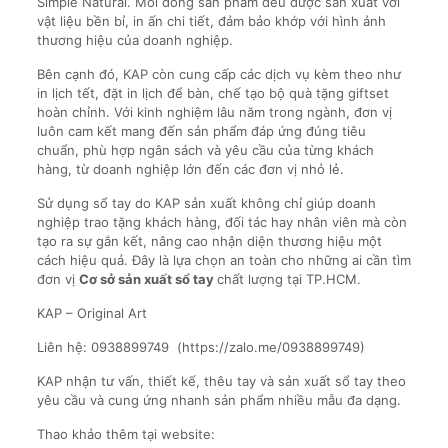
Simple Natural. Mỗi dòng sản phẩm đều được sản xuất với
vật liệu bền bỉ, in ấn chi tiết, đảm bảo khớp với hình ảnh
thương hiệu của doanh nghiệp.
Bên cạnh đó, KAP còn cung cấp các dịch vụ kèm theo như
in lịch tết, đặt in lịch để bàn, chế tạo bộ quà tặng giftset
hoàn chỉnh. Với kinh nghiệm lâu năm trong ngành, đơn vị
luôn cam kết mang đến sản phẩm đáp ứng đúng tiêu
chuẩn, phù hợp ngân sách và yêu cầu của từng khách
hàng, từ doanh nghiệp lớn đến các đơn vị nhỏ lẻ.
Sử dụng sổ tay do KAP sản xuất không chỉ giúp doanh
nghiệp trao tặng khách hàng, đối tác hay nhân viên mà còn
tạo ra sự gắn kết, nâng cao nhận diện thương hiệu một
cách hiệu quả. Đây là lựa chọn an toàn cho những ai cần tìm
đơn vị
Cơ sở sản xuất sổ tay
chất lượng tại TP.HCM.
KAP – Original Art
Liên hệ: 0938899749 (https://zalo.me/0938899749)
KAP nhận tư vấn, thiết kế, thêu tay và sản xuất sổ tay theo
yêu cầu và cung ứng nhanh sản phẩm nhiều mẫu đa dạng.
Thao khảo thêm tại website: