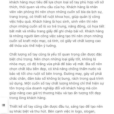
khách hàng mục tiêu để lựa chọn loại sổ tay phù hợp với sở
thích, thói quen và nhu cầu của họ. Khách hàng là nhân
viên văn phòng thì nên chọn những cuốn sổ bìa da lịch sự,
trang trọng, có thiết kế ruột khoa học, giúp quản lý công
việc hiệu quả. Khách hàng là học sinh, sinh viên thì nên
chọn những cuốn sổ lò xo trẻ trung, năng động, có họa tiết
bắt mắt và nhiều trang giấy để ghi chép bài vở. Khách hàng
là những người làm công việc sáng tạo thì nên chọn những
cuốn sổ kraft mộc mạc, cá tính, có giấy vẽ chất lượng cao
để thỏa sức thể hiện ý tưởng.
Chất lượng sổ tay cũng là yếu tố quan trọng cần được đặc
biệt chú trọng. Nên chọn những loại giấy tốt, không bị
nhòe mực, có độ trắng vừa phải để bảo vệ mắt. Bìa sổ nên
chọn chất liệu bền đẹp, có khả năng chống thấm nước và
bảo vệ tốt cho ruột sổ bên trong. Đường may, gáy sổ phải
chắc chắn, đảm bảo sổ không bị bung, rách trong quá trình
sử dụng. Một cuốn sổ tay chất lượng không chỉ thể hiện sự
tôn trọng của doanh nghiệp đối với khách hàng mà còn
giúp nâng cao giá trị thương hiệu và tạo ấn tượng tốt đẹp
trong lòng khách hàng.
Thiết kế sổ tay cũng cần được đầu tư, sáng tạo để tạo nên
sự khác biệt và thu hút. Bên cạnh việc in logo, slogan,