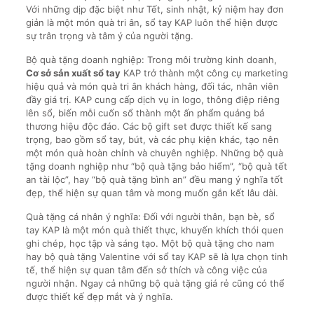
Với những dịp đặc biệt như Tết, sinh nhật, kỷ niệm hay đơn
giản là một món quà tri ân, sổ tay KAP luôn thể hiện được
sự trân trọng và tâm ý của người tặng.
Bộ quà tặng doanh nghiệp: Trong môi trường kinh doanh,
Cơ sở sản xuất sổ tay
KAP trở thành một công cụ marketing
hiệu quả và món quà tri ân khách hàng, đối tác, nhân viên
đầy giá trị. KAP cung cấp dịch vụ in logo, thông điệp riêng
lên sổ, biến mỗi cuốn sổ thành một ấn phẩm quảng bá
thương hiệu độc đáo. Các bộ gift set được thiết kế sang
trọng, bao gồm sổ tay, bút, và các phụ kiện khác, tạo nên
một món quà hoàn chỉnh và chuyên nghiệp. Những bộ quà
tặng doanh nghiệp như “bộ quà tặng bảo hiểm”, “bộ quà tết
an tài lộc”, hay “bộ quà tặng bình an” đều mang ý nghĩa tốt
đẹp, thể hiện sự quan tâm và mong muốn gắn kết lâu dài.
Quà tặng cá nhân ý nghĩa: Đối với người thân, bạn bè, sổ
tay KAP là một món quà thiết thực, khuyến khích thói quen
ghi chép, học tập và sáng tạo. Một bộ quà tặng cho nam
hay bộ quà tặng Valentine với sổ tay KAP sẽ là lựa chọn tinh
tế, thể hiện sự quan tâm đến sở thích và công việc của
người nhận. Ngay cả những bộ quà tặng giá rẻ cũng có thể
được thiết kế đẹp mắt và ý nghĩa.