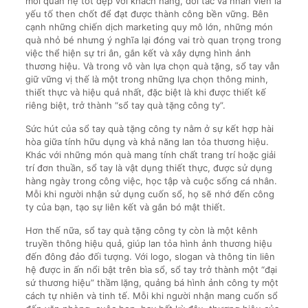
mối quan hệ tốt đẹp với khách hàng, đối tác và nhân viên là
yếu tố then chốt để đạt được thành công bền vững. Bên
cạnh những chiến dịch marketing quy mô lớn, những món
quà nhỏ bé nhưng ý nghĩa lại đóng vai trò quan trọng trong
việc thể hiện sự tri ân, gắn kết và xây dựng hình ảnh
thương hiệu. Và trong vô vàn lựa chọn quà tặng, sổ tay vẫn
giữ vững vị thế là một trong những lựa chọn thông minh,
thiết thực và hiệu quả nhất, đặc biệt là khi được thiết kế
riêng biệt, trở thành “sổ tay quà tặng công ty”.
Sức hút của sổ tay quà tặng công ty nằm ở sự kết hợp hài
hòa giữa tính hữu dụng và khả năng lan tỏa thương hiệu.
Khác với những món quà mang tính chất trang trí hoặc giải
trí đơn thuần, sổ tay là vật dụng thiết thực, được sử dụng
hàng ngày trong công việc, học tập và cuộc sống cá nhân.
Mỗi khi người nhận sử dụng cuốn sổ, họ sẽ nhớ đến công
ty của bạn, tạo sự liên kết và gắn bó mật thiết.
Hơn thế nữa, sổ tay quà tặng công ty còn là một kênh
truyền thông hiệu quả, giúp lan tỏa hình ảnh thương hiệu
đến đông đảo đối tượng. Với logo, slogan và thông tin liên
hệ được in ấn nổi bật trên bìa sổ, sổ tay trở thành một “đại
sứ thương hiệu” thầm lặng, quảng bá hình ảnh công ty một
cách tự nhiên và tinh tế. Mỗi khi người nhận mang cuốn sổ