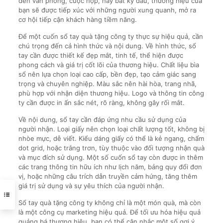
đến văn phòng, cuộc họp, hay bất kỳ đâu, thương hiệu của
bạn sẽ được tiếp xúc với những người xung quanh, mở ra
cơ hội tiếp cận khách hàng tiềm năng.
Để một cuốn sổ tay quà tặng công ty thực sự hiệu quả, cần
chú trọng đến cả hình thức và nội dung. Về hình thức, sổ
tay cần được thiết kế đẹp mắt, tinh tế, thể hiện được
phong cách và giá trị cốt lõi của thương hiệu. Chất liệu bìa
sổ nên lựa chọn loại cao cấp, bền đẹp, tạo cảm giác sang
trọng và chuyên nghiệp. Màu sắc nên hài hòa, trang nhã,
phù hợp với nhận diện thương hiệu. Logo và thông tin công
ty cần được in ấn sắc nét, rõ ràng, không gây rối mắt.
Về nội dung, sổ tay cần đáp ứng nhu cầu sử dụng của
người nhận. Loại giấy nên chọn loại chất lượng tốt, không bị
nhòe mực, dễ viết. Kiểu dáng giấy có thể là kẻ ngang, chấm
dot grid, hoặc trắng trơn, tùy thuộc vào đối tượng nhận quà
và mục đích sử dụng. Một số cuốn sổ tay còn được in thêm
các trang thông tin hữu ích như lịch năm, bảng quy đổi đơn
vị, hoặc những câu trích dẫn truyền cảm hứng, tăng thêm
giá trị sử dụng và sự yêu thích của người nhận.
Sổ tay quà tặng công ty không chỉ là một món quà, mà còn
là một công cụ marketing hiệu quả. Để tối ưu hóa hiệu quả
quảng bá thương hiệu, bạn có thể cân nhắc một số gợi ý