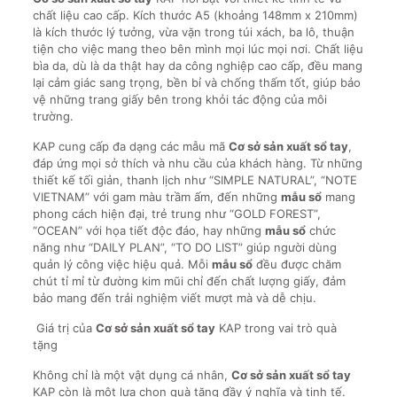
chất liệu cao cấp. Kích thước A5 (khoảng 148mm x 210mm)
là kích thước lý tưởng, vừa vặn trong túi xách, ba lô, thuận
tiện cho việc mang theo bên mình mọi lúc mọi nơi. Chất liệu
bìa da, dù là da thật hay da công nghiệp cao cấp, đều mang
lại cảm giác sang trọng, bền bỉ và chống thấm tốt, giúp bảo
vệ những trang giấy bên trong khỏi tác động của môi
trường.
KAP cung cấp đa dạng các mẫu mã
Cơ sở sản xuất sổ tay
,
đáp ứng mọi sở thích và nhu cầu của khách hàng. Từ những
thiết kế tối giản, thanh lịch như “SIMPLE NATURAL”, “NOTE
VIETNAM” với gam màu trầm ấm, đến những
mẫu sổ
mang
phong cách hiện đại, trẻ trung như “GOLD FOREST”,
“OCEAN” với họa tiết độc đáo, hay những
mẫu sổ
chức
năng như “DAILY PLAN”, “TO DO LIST” giúp người dùng
quản lý công việc hiệu quả. Mỗi
mẫu sổ
đều được chăm
chút tỉ mỉ từ đường kim mũi chỉ đến chất lượng giấy, đảm
bảo mang đến trải nghiệm viết mượt mà và dễ chịu.
Giá trị của
Cơ sở sản xuất sổ tay
KAP trong vai trò quà
tặng
Không chỉ là một vật dụng cá nhân,
Cơ sở sản xuất sổ tay
KAP còn là một lựa chọn quà tặng đầy ý nghĩa và tinh tế.