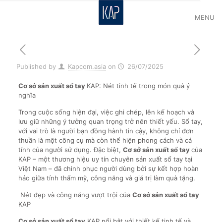
MENU
Published by
Kapcom.asia
on
26/07/2025
Cơ sở sản xuất sổ tay
KAP: Nét tinh tế trong món quà ý
nghĩa
Trong cuộc sống hiện đại, việc ghi chép, lên kế hoạch và
lưu giữ những ý tưởng quan trọng trở nên thiết yếu. Sổ tay,
với vai trò là người bạn đồng hành tin cậy, không chỉ đơn
thuần là một công cụ mà còn thể hiện phong cách và cá
tính của người sử dụng. Đặc biệt,
Cơ sở sản xuất sổ tay
của
KAP – một thương hiệu uy tín chuyên sản xuất sổ tay tại
Việt Nam – đã chinh phục người dùng bởi sự kết hợp hoàn
hảo giữa tính thẩm mỹ, công năng và giá trị làm quà tặng.
Nét đẹp và công năng vượt trội của
Cơ sở sản xuất sổ tay
KAP
Cơ sở sản xuất sổ tay
KAP nổi bật với thiết kế tinh tế và