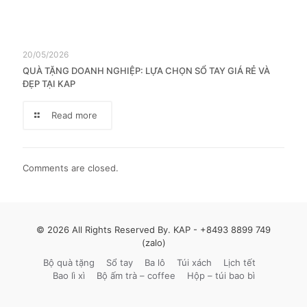
20/05/2026
QUÀ TẶNG DOANH NGHIỆP: LỰA CHỌN SỔ TAY GIÁ RẺ VÀ
ĐẸP TẠI KAP
Read more
Comments are closed.
© 2026 All Rights Reserved By. KAP -
+8493 8899 749
(zalo)
Bộ quà tặng
Sổ tay
Ba lô
Túi xách
Lịch tết
Bao lì xì
Bộ ấm trà – coffee
Hộp – túi bao bì