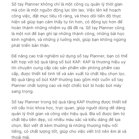
Sổ tay Planner không chỉ là một công cụ quản lý thời gian
mà còn là một nguồn động lực lớn lao. Việc lên kế hoạch
công việc, đặt mục tiêu rõ ràng, và theo dõi tiến độ thực
hiện sẽ giúp bạn cảm thấy tự tin hơn, có động lực hơn để
hoàn thành những nhiệm vụ đã đề ra. Sổ tay Planner cũng
là một nơi để bạn ghi lại những thành công, những bài học
kinh nghiệm, và những ý tưởng mới, giúp bạn không ngừng
phát triển bản thân.
Để nâng cao trải nghiệm sử dụng sổ tay Planner, bạn có thể
kết hợp với bộ quà tặng sổ bút KAP. KAP là thương hiệu uy
tín chuyên cung cấp các sản phẩm văn phòng phẩm cao
cấp, được thiết kế tinh tế và sản xuất từ chất liệu chọn lọc.
Bộ quà tặng sổ bút KAP thường bao gồm một cuốn sổ tay
Planner chất lượng cao và một chiếc bút bi hoặc bút máy
sang trọng.
Sổ tay Planner trong bộ quà tặng KAP thường được thiết kế
với cấu trúc khoa học, trực quan, giúp người dùng dễ dàng
quản lý thời gian và công việc hiệu quả. Bìa sổ được làm từ
chất liệu bền đẹp, có nhiều màu sắc và kiểu dáng để lựa
chọn. Bút viết đi kèm thường là những thương hiệu nổi
tiếng, có chất lượng tốt, giúp cho việc viết trở nên êm ái và
thoải mái.