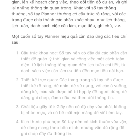
gian, lên kế hoạch công việc, theo dõi tiến độ dự án, và ghi
lại những thông tin quan trọng. Khác với sổ tay thông
thường, sổ tay Planner thường có cấu trúc rõ ràng, với các
trang được chia thành các phần khác nhau, như lịch tháng,
lịch tuần, danh sách việc cần làm, mục tiêu, ghi chú, v.v.
Một cuốn sổ tay Planner hiệu quả cần đáp ứng các tiêu chí
sau:
Cấu trúc khoa học: Sổ tay nên có đầy đủ các phần cần
thiết để quản lý thời gian và công việc một cách toàn
diện, từ lịch tháng tổng quan đến lịch tuần chi tiết, từ
danh sách việc cần làm ưu tiên đến mục tiêu dài hạn.
Thiết kế trực quan: Các trang trong sổ tay nên được
thiết kế rõ ràng, dễ nhìn, dễ sử dụng, với các ô vuông,
dòng kẻ, màu sắc được bố trí hợp lý để người dùng dễ
dàng ghi chép, đánh dấu, và theo dõi thông tin.
Chất liệu giấy tốt: Giấy nên có độ dày vừa phải, không
bị nhòe mực, và có bề mặt mịn màng để viết êm tay.
Kích thước phù hợp: Sổ tay nên có kích thước vừa vặn,
dễ dàng mang theo bên mình, nhưng vẫn đủ rộng để
ghi chép đầy đủ thông tin.