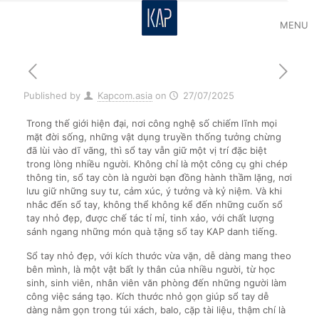
MENU
Published by
Kapcom.asia
on
27/07/2025
Trong thế giới hiện đại, nơi công nghệ số chiếm lĩnh mọi
mặt đời sống, những vật dụng truyền thống tưởng chừng
đã lùi vào dĩ vãng, thì sổ tay vẫn giữ một vị trí đặc biệt
trong lòng nhiều người. Không chỉ là một công cụ ghi chép
thông tin, sổ tay còn là người bạn đồng hành thầm lặng, nơi
lưu giữ những suy tư, cảm xúc, ý tưởng và kỷ niệm. Và khi
nhắc đến sổ tay, không thể không kể đến những cuốn sổ
tay nhỏ đẹp, được chế tác tỉ mỉ, tinh xảo, với chất lượng
sánh ngang những món quà tặng sổ tay KAP danh tiếng.
Sổ tay nhỏ đẹp, với kích thước vừa vặn, dễ dàng mang theo
bên mình, là một vật bất ly thân của nhiều người, từ học
sinh, sinh viên, nhân viên văn phòng đến những người làm
công việc sáng tạo. Kích thước nhỏ gọn giúp sổ tay dễ
dàng nằm gọn trong túi xách, balo, cặp tài liệu, thậm chí là