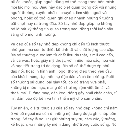
túi áo khoác, giúp người dùng có thể mang theo bên mình
mọi lúc mọi nơi. Điều này đặc biệt quan trọng đối với những
người thường xuyên phải di chuyển, làm việc ngoài văn
phòng, hoặc có thói quen ghi chép nhanh những ý tưởng
bất chợt nảy ra trong đầu. Sổ tay nhỏ đẹp giúp họ không
bỏ lỡ bất kỳ thông tin quan trọng nào, đồng thời luôn sẵn
sàng cho mọi tình huống.
Vẻ đẹp của sổ tay nhỏ đẹp không chỉ đến từ kích thước
nhỏ gọn, mà còn từ thiết kế tinh tế và chất lượng cao cấp.
Bìa sổ thường được làm từ chất liệu da thật, simili cao cấp,
vải canvas, hoặc giấy mỹ thuật, với nhiều màu sắc, hoa văn
và họa tiết trang trí đa dạng. Bìa sổ có thể được ép nhũ,
dập nổi, hoặc in hình ảnh, logo, thông điệp theo yêu cầu
của khách hàng, tạo nên sự độc đáo và cá tính riêng. Ruột
sổ thường sử dụng loại giấy tốt, có độ trắng vừa phải,
không bị nhòe mực, mang đến trải nghiệm viết êm ái và
thoải mái. Đường may, dán keo, đóng gáy phải chắc chắn, tỉ
mỉ, đảm bảo độ bền và tính thẩm mỹ cho sản phẩm.
Tuy nhiên, giá trị thực sự của sổ tay nhỏ đẹp không chỉ nằm
ở vẻ bề ngoài mà còn ở những nội dung được ghi chép bên
trong. Sổ tay là nơi lưu giữ những suy tư, cảm xúc, ý tưởng,
kế hoạch, và những kỷ niệm đáng nhớ trong cuộc sống. Nó