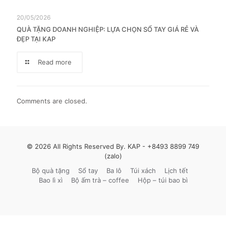
20/05/2026
QUÀ TẶNG DOANH NGHIỆP: LỰA CHỌN SỔ TAY GIÁ RẺ VÀ
ĐẸP TẠI KAP
Read more
Comments are closed.
© 2026 All Rights Reserved By. KAP -
+8493 8899 749
(zalo)
Bộ quà tặng
Sổ tay
Ba lô
Túi xách
Lịch tết
Bao lì xì
Bộ ấm trà – coffee
Hộp – túi bao bì