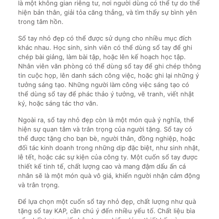
là một không gian riêng tư, nơi người dùng có thể tự do thể
hiện bản thân, giải tỏa căng thẳng, và tìm thấy sự bình yên
trong tâm hồn.
Sổ tay nhỏ đẹp có thể được sử dụng cho nhiều mục đích
khác nhau. Học sinh, sinh viên có thể dùng sổ tay để ghi
chép bài giảng, làm bài tập, hoặc lên kế hoạch học tập.
Nhân viên văn phòng có thể dùng sổ tay để ghi chép thông
tin cuộc họp, lên danh sách công việc, hoặc ghi lại những ý
tưởng sáng tạo. Những người làm công việc sáng tạo có
thể dùng sổ tay để phác thảo ý tưởng, vẽ tranh, viết nhật
ký, hoặc sáng tác thơ văn.
Ngoài ra, sổ tay nhỏ đẹp còn là một món quà ý nghĩa, thể
hiện sự quan tâm và trân trọng của người tặng. Sổ tay có
thể được tặng cho bạn bè, người thân, đồng nghiệp, hoặc
đối tác kinh doanh trong những dịp đặc biệt, như sinh nhật,
lễ tết, hoặc các sự kiện của công ty. Một cuốn sổ tay được
thiết kế tinh tế, chất lượng cao và mang đậm dấu ấn cá
nhân sẽ là một món quà vô giá, khiến người nhận cảm động
và trân trọng.
Để lựa chọn một cuốn sổ tay nhỏ đẹp, chất lượng như quà
tặng sổ tay KAP, cần chú ý đến nhiều yếu tố. Chất liệu bìa