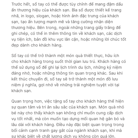
Trước hết, sổ tay có thể được tùy chỉnh để mang đậm dấu
ấn thương hiệu của khách sạn. Bìa sổ được thiết kế trang
nhã, in logo, slogan, hoặc hình ảnh đặc trưng của khách
sạn, tạo ấn tượng mạnh mẽ và tăng cường nhận diện
thương hiệu. Bên trong, ngoài những trang giấy trắng để
ghi chép, có thể in thêm thông tin về khách sạn, các dịch
vụ tiện ích, bản đồ khu vực lân cận, hoặc những lời chúc tốt
đẹp dành cho khách hàng.
Sổ tay có thể trở thành một món quà thiết thực, hữu ích
cho khách hàng trong suốt thời gian lưu trú. Khách hàng có
thể sử dụng sổ để ghi lại lịch trình du lịch, những kỷ niệm
đáng nhớ, hoặc những thông tin quan trọng khác. Sau khi
kết thúc chuyến đi, sổ tay sẽ trở thành một món đồ lưu
niệm ý nghĩa, gợi nhớ về những trải nghiệm tuyệt vời tại
khách sạn.
Quan trọng hơn, việc tặng sổ tay cho khách hàng thể hiện
sự quan tâm và tri ân sâu sắc của khách sạn. Món quà nhỏ
bé này cho thấy khách sạn không chỉ muốn cung cấp dịch
vụ tốt nhất, mà còn muốn tạo dựng mối quan hệ gắn bó và
lâu dài với khách hàng. Điều này đặc biệt quan trọng trong
bối cảnh cạnh tranh gay gắt của ngành khách sạn, khi mà
sự khác biệt về chất lượng dịch vụ không còn quá lớn.