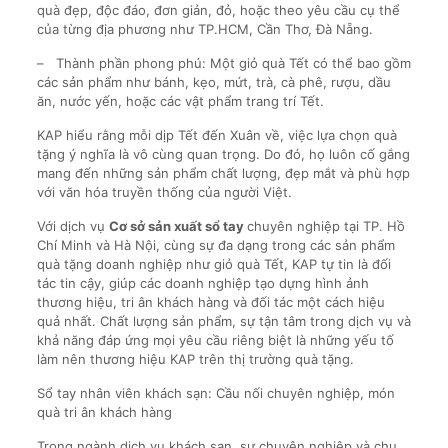
quà đẹp, độc đáo, đơn giản, đỏ, hoặc theo yêu cầu cụ thể
của từng địa phương như TP.HCM, Cần Thơ, Đà Nẵng.
– Thành phần phong phú: Một giỏ quà Tết có thể bao gồm
các sản phẩm như bánh, kẹo, mứt, trà, cà phê, rượu, dầu
ăn, nước yến, hoặc các vật phẩm trang trí Tết.
KAP hiểu rằng mỗi dịp Tết đến Xuân về, việc lựa chọn quà
tặng ý nghĩa là vô cùng quan trọng. Do đó, họ luôn cố gắng
mang đến những sản phẩm chất lượng, đẹp mắt và phù hợp
với văn hóa truyền thống của người Việt.
Với dịch vụ
Cơ sở sản xuất sổ tay
chuyên nghiệp tại TP. Hồ
Chí Minh và Hà Nội, cùng sự đa dạng trong các sản phẩm
quà tặng doanh nghiệp như giỏ quà Tết, KAP tự tin là đối
tác tin cậy, giúp các doanh nghiệp tạo dựng hình ảnh
thương hiệu, tri ân khách hàng và đối tác một cách hiệu
quả nhất. Chất lượng sản phẩm, sự tận tâm trong dịch vụ và
khả năng đáp ứng mọi yêu cầu riêng biệt là những yếu tố
làm nên thương hiệu KAP trên thị trường quà tặng.
Sổ tay nhân viên khách sạn: Cầu nối chuyên nghiệp, món
quà tri ân khách hàng
Trong ngành dịch vụ khách sạn, sự chuyên nghiệp và chu