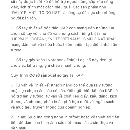
sổ
này được thiết kế để hỗ trợ người dùng sắp xếp công
việc, lịch trình một cách hiệu quả. Các sản phẩm như
“DAILY PLAN”, “TO DO LIST” là công cụ đắc lực cho những
người bận rộn.
– Sổ tay thiết kế độc đáo: KAP còn mang đến những lựa
chọn sổ tay với chủ đề và phong cách riêng biệt như
“HERBAL”, “OCEAN”, “NOTE VIETNAM”, “SIMPLE NATURAL”
mang đậm nét văn hóa hoặc thiên nhiên, tạo điểm nhấn ấn
tượng.
– Sổ tay gáy xoắn (Notebook Fold): Loại sổ này tiện lợi
cho việc lật trang, ghi chép nhanh chóng.
Quy Trình
Cơ sở sản xuất sổ tay
Tại KAP:
1. Tư vấn và Thiết kế: Khách hàng có thể đưa ra ý tưởng
hoặc lựa chọn các mẫu có sẵn. Đội ngũ thiết kế của KAP sẽ
hỗ trợ lên ý tưởng, tư vấn về chất liệu giấy, kiểu dáng, kích
thước, và phương pháp in ấn phù hợp nhất với ngân sách
và mục tiêu truyền thông của doanh nghiệp.
2. In ấn: Sử dụng công nghệ in offset hoặc kỹ thuật số tiên
tiến để đảm bảo hình ảnh sắc nét, màu sắc chân thực và
bền màu.