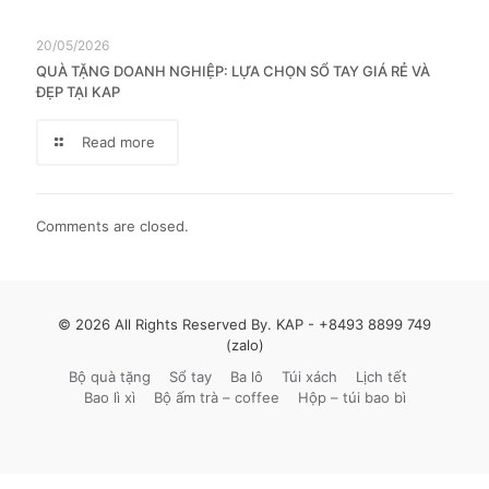
20/05/2026
QUÀ TẶNG DOANH NGHIỆP: LỰA CHỌN SỔ TAY GIÁ RẺ VÀ
ĐẸP TẠI KAP
Read more
Comments are closed.
© 2026 All Rights Reserved By. KAP -
+8493 8899 749
(zalo)
Bộ quà tặng
Sổ tay
Ba lô
Túi xách
Lịch tết
Bao lì xì
Bộ ấm trà – coffee
Hộp – túi bao bì