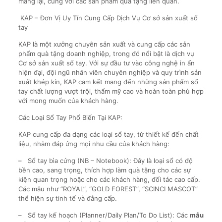
mang lại, cùng với các sản phẩm quà tặng liên quan.
KAP – Đơn Vị Uy Tín Cung Cấp Dịch Vụ Cơ sở sản xuất sổ
tay
KAP là một xưởng chuyên sản xuất và cung cấp các sản
phẩm quà tặng doanh nghiệp, trong đó nổi bật là dịch vụ
Cơ sở sản xuất sổ tay. Với sự đầu tư vào công nghệ in ấn
hiện đại, đội ngũ nhân viên chuyên nghiệp và quy trình sản
xuất khép kín, KAP cam kết mang đến những sản phẩm sổ
tay chất lượng vượt trội, thẩm mỹ cao và hoàn toàn phù hợp
với mong muốn của khách hàng.
Các Loại Sổ Tay Phổ Biến Tại KAP:
KAP cung cấp đa dạng các loại sổ tay, từ thiết kế đến chất
liệu, nhằm đáp ứng mọi nhu cầu của khách hàng:
– Sổ tay bìa cứng (NB – Notebook): Đây là loại sổ có độ
bền cao, sang trọng, thích hợp làm quà tặng cho các sự
kiện quan trọng hoặc cho các khách hàng, đối tác cao cấp.
Các mẫu như “ROYAL”, “GOLD FOREST”, “SCINCI MASCOT”
thể hiện sự tinh tế và đẳng cấp.
– Sổ tay kế hoạch (Planner/Daily Plan/To Do List): Các
mẫu