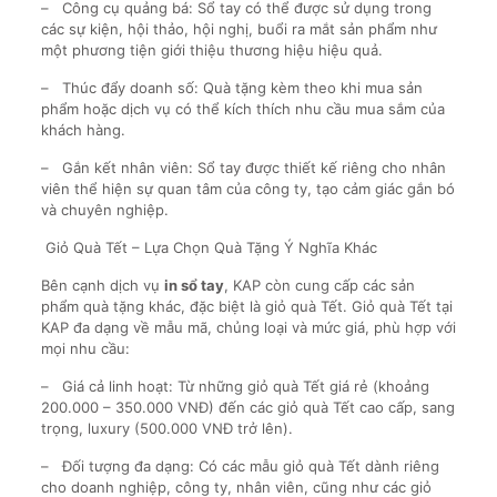
– Công cụ quảng bá: Sổ tay có thể được sử dụng trong
các sự kiện, hội thảo, hội nghị, buổi ra mắt sản phẩm như
một phương tiện giới thiệu thương hiệu hiệu quả.
– Thúc đẩy doanh số: Quà tặng kèm theo khi mua sản
phẩm hoặc dịch vụ có thể kích thích nhu cầu mua sắm của
khách hàng.
– Gắn kết nhân viên: Sổ tay được thiết kế riêng cho nhân
viên thể hiện sự quan tâm của công ty, tạo cảm giác gắn bó
và chuyên nghiệp.
Giỏ Quà Tết – Lựa Chọn Quà Tặng Ý Nghĩa Khác
Bên cạnh dịch vụ
in sổ tay
, KAP còn cung cấp các sản
phẩm quà tặng khác, đặc biệt là giỏ quà Tết. Giỏ quà Tết tại
KAP đa dạng về mẫu mã, chủng loại và mức giá, phù hợp với
mọi nhu cầu:
– Giá cả linh hoạt: Từ những giỏ quà Tết giá rẻ (khoảng
200.000 – 350.000 VNĐ) đến các giỏ quà Tết cao cấp, sang
trọng, luxury (500.000 VNĐ trở lên).
– Đối tượng đa dạng: Có các mẫu giỏ quà Tết dành riêng
cho doanh nghiệp, công ty, nhân viên, cũng như các giỏ