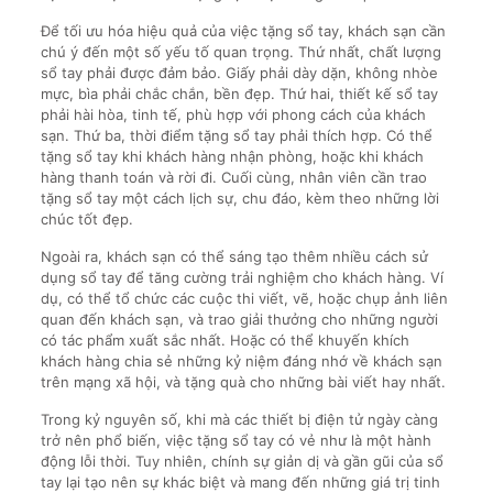
Để tối ưu hóa hiệu quả của việc tặng sổ tay, khách sạn cần
chú ý đến một số yếu tố quan trọng. Thứ nhất, chất lượng
sổ tay phải được đảm bảo. Giấy phải dày dặn, không nhòe
mực, bìa phải chắc chắn, bền đẹp. Thứ hai, thiết kế sổ tay
phải hài hòa, tinh tế, phù hợp với phong cách của khách
sạn. Thứ ba, thời điểm tặng sổ tay phải thích hợp. Có thể
tặng sổ tay khi khách hàng nhận phòng, hoặc khi khách
hàng thanh toán và rời đi. Cuối cùng, nhân viên cần trao
tặng sổ tay một cách lịch sự, chu đáo, kèm theo những lời
chúc tốt đẹp.
Ngoài ra, khách sạn có thể sáng tạo thêm nhiều cách sử
dụng sổ tay để tăng cường trải nghiệm cho khách hàng. Ví
dụ, có thể tổ chức các cuộc thi viết, vẽ, hoặc chụp ảnh liên
quan đến khách sạn, và trao giải thưởng cho những người
có tác phẩm xuất sắc nhất. Hoặc có thể khuyến khích
khách hàng chia sẻ những kỷ niệm đáng nhớ về khách sạn
trên mạng xã hội, và tặng quà cho những bài viết hay nhất.
Trong kỷ nguyên số, khi mà các thiết bị điện tử ngày càng
trở nên phổ biến, việc tặng sổ tay có vẻ như là một hành
động lỗi thời. Tuy nhiên, chính sự giản dị và gần gũi của sổ
tay lại tạo nên sự khác biệt và mang đến những giá trị tinh