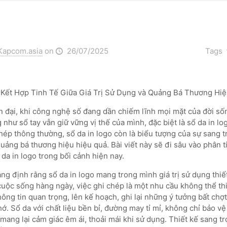
Kapcom.asia
on
26/07/2025
Tags
 Kết Hợp Tinh Tế Giữa Giá Trị Sử Dụng và Quảng Bá Thương Hi
ện đại, khi công nghệ số đang dần chiếm lĩnh mọi mặt của đời số
như sổ tay vẫn giữ vững vị thế của mình, đặc biệt là sổ da in lo
ép thông thường, sổ da in logo còn là biểu tượng của sự sang trọ
ảng bá thương hiệu hiệu quả. Bài viết này sẽ đi sâu vào phân tíc
da in logo trong bối cảnh hiện nay.
ng định rằng sổ da in logo mang trong mình giá trị sử dụng thiế
cuộc sống hàng ngày, việc ghi chép là một nhu cầu không thể thi
hông tin quan trọng, lên kế hoạch, ghi lại những ý tưởng bất chợt
. Sổ da với chất liệu bền bỉ, đường may tỉ mỉ, không chỉ bảo vệ
ang lại cảm giác êm ái, thoải mái khi sử dụng. Thiết kế sang tr