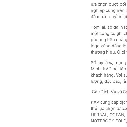
lựa chọn được đối 
nghiệp cũng nên q
đảm bảo quyền lợi
Tóm lại, sổ da in 
một công cụ ghi ch
phương tiện quảng 
logo xứng đáng là
thương hiệu. Giới
Sổ tay là vật dụn
Minh, KAP nổi lê
khách hàng. Với 
lượng, độc đáo, l
Các Dịch Vụ và S
KAP cung cấp dịch
thể lựa chọn từ 
HERBAL, OCEAN, 
NOTEBOOK FOLD, ho