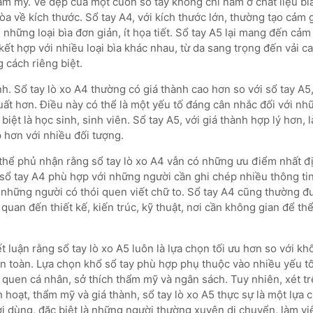
hẩm mỹ. Vẻ đẹp của một cuốn sổ tay không chỉ nằm ở chất liệu bì
hòa về kích thước. Sổ tay A4, với kích thước lớn, thường tạo cảm g
g những loại bìa đơn giản, ít họa tiết. Sổ tay A5 lại mang đến cảm 
ết hợp với nhiều loại bìa khác nhau, từ da sang trọng đến vải ca
 cách riêng biệt.
nh. Sổ tay lò xo A4 thường có giá thành cao hơn so với sổ tay A5
uất hơn. Điều này có thể là một yếu tố đáng cân nhắc đối với n
biệt là học sinh, sinh viên. Sổ tay A5, với giá thành hợp lý hơn, 
 hơn với nhiều đối tượng.
thể phủ nhận rằng sổ tay lò xo A4 vẫn có những ưu điểm nhất đ
, sổ tay A4 phù hợp với những người cần ghi chép nhiều thông tin
ặc những người có thói quen viết chữ to. Sổ tay A4 cũng thường 
 quan đến thiết kế, kiến trúc, kỹ thuật, nơi cần không gian để t
ết luận rằng sổ tay lò xo A5 luôn là lựa chọn tối ưu hơn so với kh
àn toàn. Lựa chọn khổ sổ tay phù hợp phụ thuộc vào nhiều yếu 
 quen cá nhân, sở thích thẩm mỹ và ngân sách. Tuy nhiên, xét tr
nh hoạt, thẩm mỹ và giá thành, sổ tay lò xo A5 thực sự là một lựa 
i dùng, đặc biệt là những người thường xuyên di chuyển, làm vi