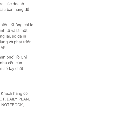
 ra, các doanh
 sau bán hàng để
 hiệu. Không chỉ là
inh tế và là một
g lại, sổ da in
ựng và phát triển
KAP
hành phố Hồ Chí
 nhu cầu của
 sổ tay chất
. Khách hàng có
OT, DAILY PLAN,
, NOTEBOOK,