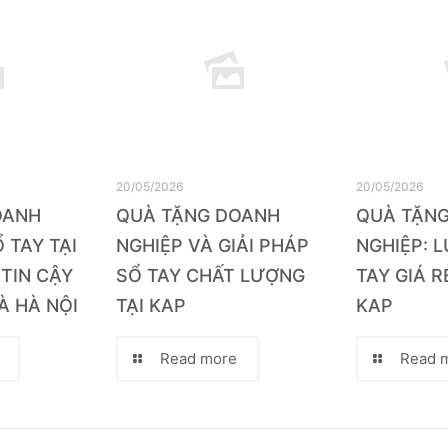
20/05/2026
20/05/2026
OANH
QUÀ TẶNG DOANH
QUÀ TẶN
 TAY TẠI
NGHIỆP VÀ GIẢI PHÁP
NGHIỆP: 
 TIN CẬY
SỔ TAY CHẤT LƯỢNG
TAY GIÁ R
À HÀ NỘI
TẠI KAP
KAP
Read more
Read 