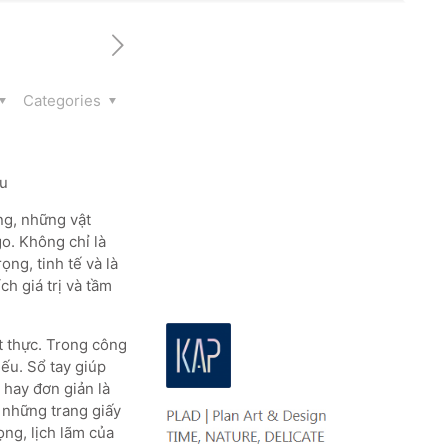
Categories
ệu
ng, những vật
go. Không chỉ là
ng, tinh tế và là
h giá trị và tầm
t thực. Trong công
ếu. Sổ tay giúp
 hay đơn giản là
 những trang giấy
ọng, lịch lãm của