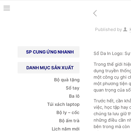
Published by
SP CUNG ỨNG NHANH
Sổ Da In Logo: Sự
Trong thế giới hi
DANH MỤC SẢN XUẤT
dụng truyền thống 
một công cụ ghi ch
Bộ quà tặng
một phương tiện qu
Sổ tay
quan trọng của sổ 
Ba lô
Trước hết, cần khẳ
Túi xách
laptop
việc, học tập hay 
Bộ ly – cốc
chúng ta lưu giữ t
những điều cần nhớ
Bộ ấm trà
bên trong mà còn m
Lịch năm mới