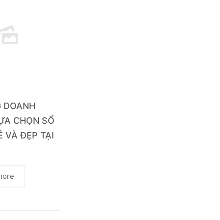
G DOANH
LỰA CHỌN SỔ
Ẻ VÀ ĐẸP TẠI
more