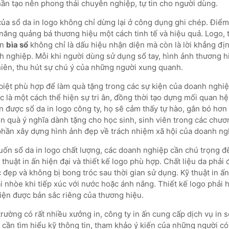
ần tạo nên phong thái chuyên nghiệp, tự tin cho người dùng.
 của sổ da in logo không chỉ dừng lại ở công dụng ghi chép. Điểm 
năng quảng bá thương hiệu một cách tinh tế và hiệu quả. Logo, 
ên
bìa sổ
không chỉ là dấu hiệu nhận diện mà còn là lời khẳng đị
nh nghiệp. Mỗi khi người dùng sử dụng sổ tay, hình ảnh thương h
hiên, thu hút sự chú ý của những người xung quanh.
 biệt phù hợp để làm quà tặng trong các sự kiện của doanh nghi
c là một cách thể hiện sự tri ân, đồng thời tạo dựng mối quan hệ
 được sổ da in logo công ty, họ sẽ cảm thấy tự hào, gắn bó hơn 
ón quà ý nghĩa dành tặng cho học sinh, sinh viên trong các chươ
hần xây dựng hình ảnh đẹp về trách nhiệm xã hội của doanh ng
uốn sổ da in logo chất lượng, các doanh nghiệp cần chú trọng đ
kỹ thuật in ấn hiện đại và thiết kế logo phù hợp. Chất liệu da phả
đẹp và không bị bong tróc sau thời gian sử dụng. Kỹ thuật in ấn
 nhòe khi tiếp xúc với nước hoặc ánh nắng. Thiết kế logo phải h
hiện được bản sắc riêng của thương hiệu.
 trường có rất nhiều xưởng in, công ty in ấn cung cấp dịch vụ in 
cần tìm hiểu kỹ thông tin, tham khảo ý kiến của những người c