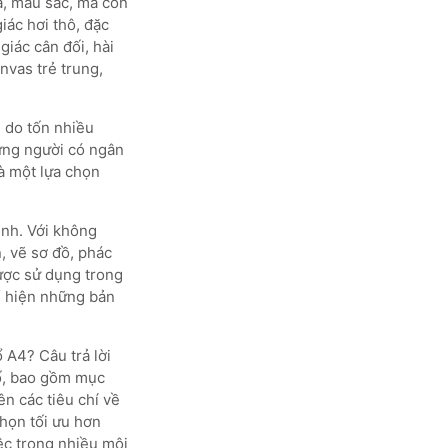
a, màu sắc, mà còn
iác hơi thô, đặc
giác cân đối, hài
nvas trẻ trung,
, do tốn nhiều
hững người có ngân
là một lựa chọn
ịnh. Với không
, vẽ sơ đồ, phác
được sử dụng trong
hể hiện những bản
ổ A4? Câu trả lời
tố, bao gồm mục
ên các tiêu chí về
chọn tối ưu hơn
ệc trong nhiều môi