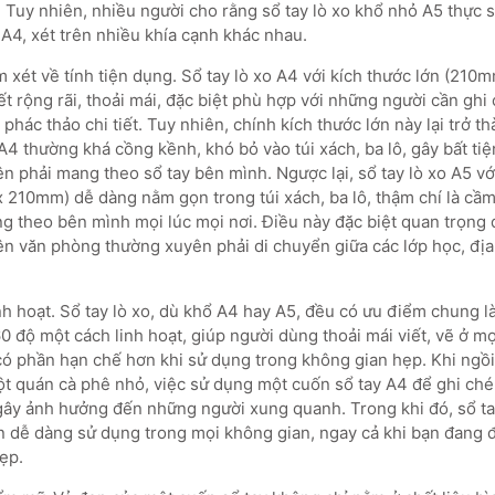
Tuy nhiên, nhiều người cho rằng sổ tay lò xo khổ nhỏ A5 thực sự
 A4, xét trên nhiều khía cạnh khác nhau.
m xét về tính tiện dụng. Sổ tay lò xo A4 với kích thước lớn (2
t rộng rãi, thoải mái, đặc biệt phù hợp với những người cần ghi
 phác thảo chi tiết. Tuy nhiên, chính kích thước lớn này lại trở th
A4 thường khá cồng kềnh, khó bỏ vào túi xách, ba lô, gây bất ti
n phải mang theo sổ tay bên mình. Ngược lại, sổ tay lò xo A5 vớ
210mm) dễ dàng nằm gọn trong túi xách, ba lô, thậm chí là cầm 
 theo bên mình mọi lúc mọi nơi. Điều này đặc biệt quan trọng đ
iên văn phòng thường xuyên phải di chuyển giữa các lớp học, địa
inh hoạt. Sổ tay lò xo, dù khổ A4 hay A5, đều có ưu điểm chung l
0 độ một cách linh hoạt, giúp người dùng thoải mái viết, vẽ ở m
có phần hạn chế hơn khi sử dụng trong không gian hẹp. Khi ngồi 
ột quán cà phê nhỏ, việc sử dụng một cuốn sổ tay A4 để ghi ché
 gây ảnh hưởng đến những người xung quanh. Trong khi đó, sổ ta
 dễ dàng sử dụng trong mọi không gian, ngay cả khi bạn đang 
hẹp.