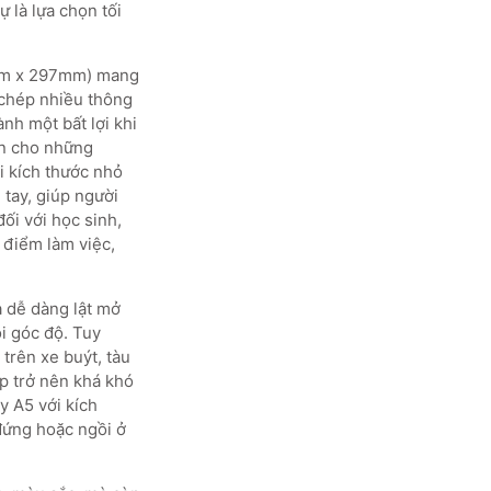
 là lựa chọn tối
10mm x 297mm) mang
 chép nhiều thông
ành một bất lợi khi
ện cho những
i kích thước nhỏ
tay, giúp người
ối với học sinh,
 điểm làm việc,
à dễ dàng lật mở
ọi góc độ. Tuy
trên xe buýt, tàu
p trở nên khá khó
y A5 với kích
đứng hoặc ngồi ở