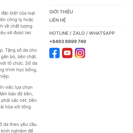
GIỚI THIỆU
đặc biệt của loại
tên công ty hoặc
LIÊN HỆ
nh về chất lượng
iệu sẽ được lan
HOTLINE / ZALO / WHATSAPP
+8493 8899 749
ệp. Tặng sổ da cho
 gắn bó, bền chặt.
với tổ chức. Sổ da
ng trình học bổng,
hiệp.
ến việc lựa chọn
i đảm bảo độ bền,
 phải sắc nét, bền
ài hòa với tổng
sổ da theo yêu cầu.
ó kinh nghiệm để