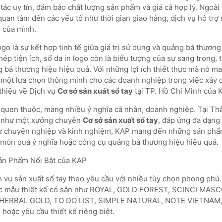
tác uy tín, đảm bảo chất lượng sản phẩm và giá cả hợp lý. Ngoài
uan tâm đến các yếu tố như thời gian giao hàng, dịch vụ hỗ trợ
 của mình.
logo là sự kết hợp tinh tế giữa giá trị sử dụng và quảng bá thương
ép tiện ích, sổ da in logo còn là biểu tượng của sự sang trọng, t
bá thương hiệu hiệu quả. Với những lợi ích thiết thực mà nó man
 một lựa chọn thông minh cho các doanh nghiệp trong việc xây d
 thiệu về Dịch vụ
Cơ sở sản xuất sổ tay
tại TP. Hồ Chí Minh của 
g quen thuộc, mang nhiều ý nghĩa cá nhân, doanh nghiệp. Tại T
n như một xưởng chuyên
Cơ sở sản xuất sổ tay
, đáp ứng đa dạng
sự chuyên nghiệp và kinh nghiệm, KAP mang đến những sản phẩm
à món quà ý nghĩa hoặc công cụ quảng bá thương hiệu hiệu quả.
ản Phẩm Nổi Bật của KAP
 vụ sản xuất sổ tay theo yêu cầu với nhiều tùy chọn phong phú
các mẫu thiết kế có sẵn như ROYAL, GOLD FOREST, SCINCI MASC
HERBAL GOLD, TO DO LIST, SIMPLE NATURAL, NOTE VIETNAM
ặc yêu cầu thiết kế riêng biệt.