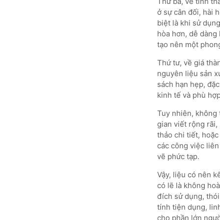
Thứ ba, về tính t
ở sự cân đối, hài 
biệt là khi sử dụn
hòa hơn, dễ dàng k
tạo nên một phong
Thứ tư, về giá thà
nguyên liệu sản x
sách hạn hẹp, đặc 
kinh tế và phù hợp
Tuy nhiên, không 
gian viết rộng rãi
thảo chi tiết, ho
các công việc liên
vẽ phức tạp.
Vậy, liệu có nên k
có lẽ là không ho
đích sử dụng, thói
tính tiện dụng, li
cho phần lớn ngườ