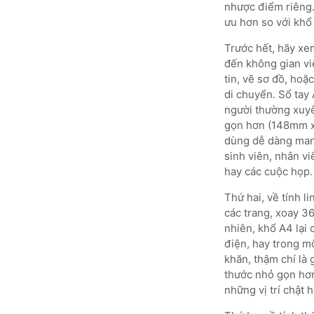
nhược điểm riêng. 
ưu hơn so với khổ
Trước hết, hãy xe
đến không gian viế
tin, vẽ sơ đồ, hoặc
di chuyển. Sổ tay 
người thường xuyê
gọn hơn (148mm x 
dùng dễ dàng mang
sinh viên, nhân v
hay các cuộc họp.
Thứ hai, về tính l
các trang, xoay 36
nhiên, khổ A4 lại 
điện, hay trong m
khăn, thậm chí là
thước nhỏ gọn hơn
những vị trí chật 