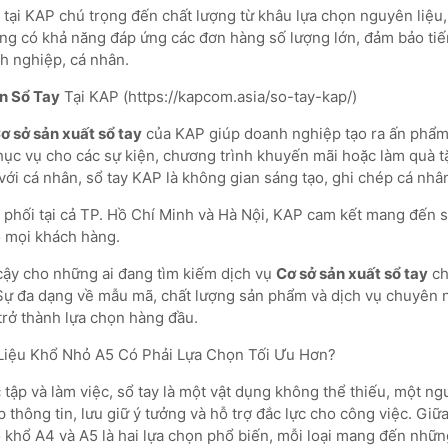
 tại KAP chú trọng đến chất lượng từ khâu lựa chọn nguyên liệu, 
ng có khả năng đáp ứng các đơn hàng số lượng lớn, đảm bảo tiế
h nghiệp, cá nhân.
In Sổ Tay
Tại KAP (https://kapcom.asia/so-tay-kap/)
ơ sở sản xuất sổ tay
của KAP giúp doanh nghiệp tạo ra ấn phẩ
hục vụ cho các sự kiện, chương trình khuyến mãi hoặc làm quà tặ
 với cá nhân, sổ tay KAP là không gian sáng tạo, ghi chép cá nhâ
 phối tại cả TP. Hồ Chí Minh và Hà Nội, KAP cam kết mang đến s
o mọi khách hàng.
 cậy cho những ai đang tìm kiếm dịch vụ
Cơ sở sản xuất sổ tay
ch
Sự đa dạng về mẫu mã, chất lượng sản phẩm và dịch vụ chuyên 
trở thành lựa chọn hàng đầu.
 Liệu Khổ Nhỏ A5 Có Phải Lựa Chọn Tối Ưu Hơn?
 tập và làm việc, sổ tay là một vật dụng không thể thiếu, một n
 thông tin, lưu giữ ý tưởng và hỗ trợ đắc lực cho công việc. Giữa
xo khổ A4 và A5 là hai lựa chọn phổ biến, mỗi loại mang đến nhữ