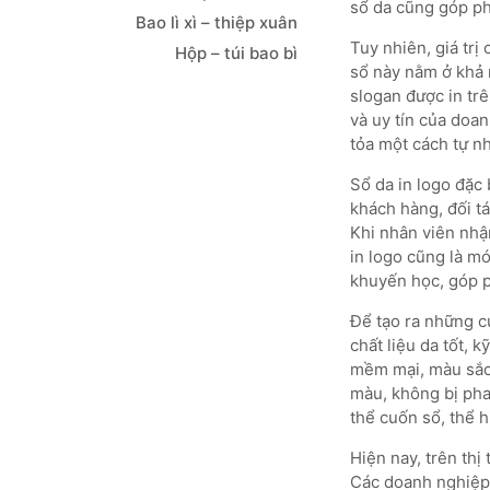
sổ da cũng góp ph
Bao lì xì – thiệp xuân
Tuy nhiên, giá trị
Hộp – túi bao bì
sổ này nằm ở khả 
slogan được in tr
và uy tín của doa
tỏa một cách tự n
Sổ da in logo đặc
khách hàng, đối tá
Khi nhân viên nhận
in logo cũng là m
khuyến học, góp p
Để tạo ra những c
chất liệu da tốt, 
mềm mại, màu sắc 
màu, không bị phai
thể cuốn sổ, thể 
Hiện nay, trên thị
Các doanh nghiệp 