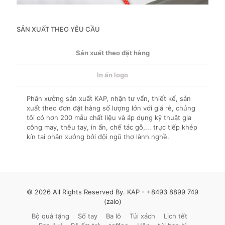
SẢN XUẤT THEO YÊU CẦU
Sản xuất theo đặt hàng
In ấn logo
Phân xưởng sản xuất KAP, nhận tư vấn, thiết kế, sản
xuất theo đơn đặt hàng số lượng lớn với giá rẻ, chúng
tôi có hơn 200 mẫu chất liệu và áp dụng kỹ thuật gia
công may, thêu tay, in ấn, chế tác gỗ,... trực tiếp khép
kín tại phân xưởng bởi đội ngũ thợ lành nghề.
© 2026 All Rights Reserved By. KAP -
+8493 8899 749
(zalo)
Bộ quà tặng
Sổ tay
Ba lô
Túi xách
Lịch tết