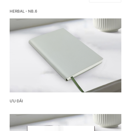
HERBAL - NB.6
ƯU ĐÃI