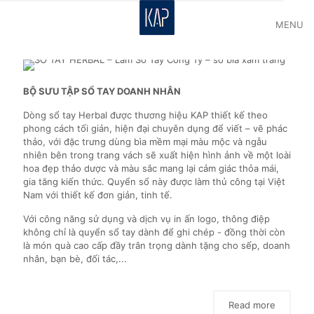
MENU
BỘ SƯU TẬP SỔ TAY DOANH NHÂN
Dòng sổ tay Herbal được thương hiệu KAP thiết kế theo
phong cách tối giản, hiện đại chuyên dụng để viết – vẽ phác
thảo, với đặc trưng dùng bìa mềm mại màu mộc và ngẫu
nhiên bên trong trang vách sẽ xuất hiện hình ảnh về một loài
hoa đẹp thảo dược và màu sắc mang lại cảm giác thỏa mái,
gia tăng kiến thức. Quyển sổ này được làm thủ công tại Việt
Nam với thiết kế đơn giản, tinh tế.
Với công năng sử dụng và dịch vụ in ấn logo, thông điệp
không chỉ là quyển sổ tay dành để ghi chép - đồng thời còn
là món quà cao cấp đầy trân trọng dành tặng cho sếp, doanh
nhân, bạn bè, đối tác,...
Read more