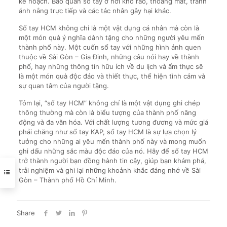
kế hoạch. Bảo quản sổ tay ở nơi khô ráo, thoáng mát, tránh
ánh nắng trực tiếp và các tác nhân gây hại khác.
Sổ tay HCM không chỉ là một vật dụng cá nhân mà còn là
một món quà ý nghĩa dành tặng cho những người yêu mến
thành phố này. Một cuốn sổ tay với những hình ảnh quen
thuộc về Sài Gòn – Gia Định, những câu nói hay về thành
phố, hay những thông tin hữu ích về du lịch và ẩm thực sẽ
là một món quà độc đáo và thiết thực, thể hiện tình cảm và
sự quan tâm của người tặng.
Tóm lại, “sổ tay HCM” không chỉ là một vật dụng ghi chép
thông thường mà còn là biểu tượng của thành phố năng
động và đa văn hóa. Với chất lượng tương đương và mức giá
phải chăng như sổ tay KAP, sổ tay HCM là sự lựa chọn lý
tưởng cho những ai yêu mến thành phố này và mong muốn
ghi dấu những sắc màu độc đáo của nó. Hãy để sổ tay HCM
trở thành người bạn đồng hành tin cậy, giúp bạn khám phá,
trải nghiệm và ghi lại những khoảnh khắc đáng nhớ về Sài
Gòn – Thành phố Hồ Chí Minh.
Share