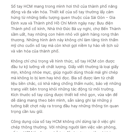
Sổ tay HCM mang trong mình hơi thở của thành phố năng
động và đa văn hóa. Thiết kế của sổ tay thường lấy cảm
hứng từ những biểu tượng quen thuộc của Sài Gòn – Gia
Định xưa và Thành phố Hồ Chí Minh ngày nay: Bưu điện
Thành phố cổ kính, Nhà thờ Đức Bà uy nghi, chợ Bến Thành
sầm uất, hay những con hẻm nhỏ với gánh hàng rong thân
thương. Những hình ảnh này không chỉ làm tăng tính thẩm
mỹ cho cuốn sổ tay mà còn khơi gợi niềm tự hào về lịch sử
và văn hóa của thành phố.
Không chỉ chú trọng về hình thức, sổ tay HCM còn được
đầu tư kỹ lưỡng về chất lượng. Giấy viết thường là loại giấy
mịn, không nhòe mực, giúp người dùng thoải mái ghi chép
mà không lo bị lem hay khó đọc. Bìa sổ được làm từ chất
liệu bền chắc, có khả năng chống thấm nước, bảo vệ những
trang viết bên trong khỏi những tác động từ môi trường.
Kích thước sổ tay cũng được thiết kế nhỏ gọn, vừa vặn để
dễ dàng mang theo bên mình, sẵn sàng ghi lại những ý
tưởng bất chợt nảy ra trong đầu hay những thông tin quan
trọng cần lưu giữ.
Công dụng của sổ tay HCM không chỉ dừng lại ở việc ghi
chép thông thường. Với những người làm việc văn phòng,