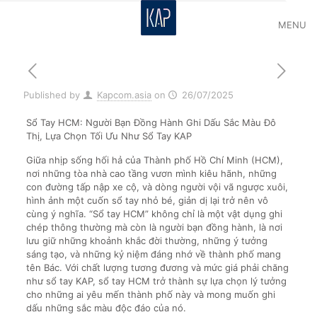
MENU
Published by
Kapcom.asia
on
26/07/2025
Sổ Tay HCM: Người Bạn Đồng Hành Ghi Dấu Sắc Màu Đô
Thị, Lựa Chọn Tối Ưu Như Sổ Tay KAP
Giữa nhịp sống hối hả của Thành phố Hồ Chí Minh (HCM),
nơi những tòa nhà cao tầng vươn mình kiêu hãnh, những
con đường tấp nập xe cộ, và dòng người vội vã ngược xuôi,
hình ảnh một cuốn sổ tay nhỏ bé, giản dị lại trở nên vô
cùng ý nghĩa. “Sổ tay HCM” không chỉ là một vật dụng ghi
chép thông thường mà còn là người bạn đồng hành, là nơi
lưu giữ những khoảnh khắc đời thường, những ý tưởng
sáng tạo, và những kỷ niệm đáng nhớ về thành phố mang
tên Bác. Với chất lượng tương đương và mức giá phải chăng
như sổ tay KAP, sổ tay HCM trở thành sự lựa chọn lý tưởng
cho những ai yêu mến thành phố này và mong muốn ghi
dấu những sắc màu độc đáo của nó.