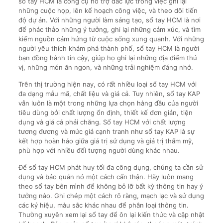
sổ tay HCM là công cụ hỗ trợ đắc lực trong việc ghi lại
những cuộc họp, lên kế hoạch công việc, và theo dõi tiến
độ dự án. Với những người làm sáng tạo, sổ tay HCM là nơi
để phác thảo những ý tưởng, ghi lại những cảm xúc, và tìm
kiếm nguồn cảm hứng từ cuộc sống xung quanh. Với những
người yêu thích khám phá thành phố, sổ tay HCM là người
bạn đồng hành tin cậy, giúp họ ghi lại những địa điểm thú
vị, những món ăn ngon, và những trải nghiệm đáng nhớ.
Trên thị trường hiện nay, có rất nhiều loại sổ tay HCM với
đa dạng mẫu mã, chất liệu và giá cả. Tuy nhiên, sổ tay KAP
vẫn luôn là một trong những lựa chọn hàng đầu của người
tiêu dùng bởi chất lượng ổn định, thiết kế đơn giản, tiện
dụng và giá cả phải chăng. Sổ tay HCM với chất lượng
tương đương và mức giá cạnh tranh như sổ tay KAP là sự
kết hợp hoàn hảo giữa giá trị sử dụng và giá trị thẩm mỹ,
phù hợp với nhiều đối tượng người dùng khác nhau.
Để sổ tay HCM phát huy tối đa công dụng, chúng ta cần sử
dụng và bảo quản nó một cách cẩn thận. Hãy luôn mang
theo sổ tay bên mình để không bỏ lỡ bất kỳ thông tin hay ý
tưởng nào. Ghi chép một cách rõ ràng, mạch lạc và sử dụng
các ký hiệu, màu sắc khác nhau để phân loại thông tin.
Thường xuyên xem lại sổ tay để ôn lại kiến thức và cập nhật