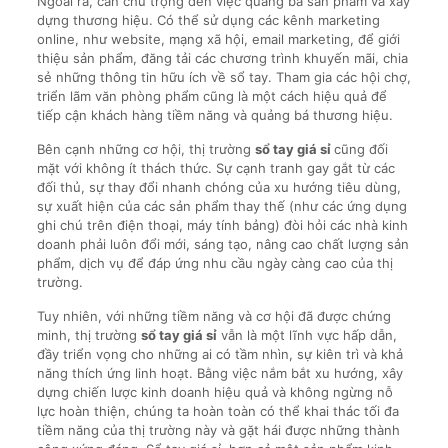
Ngoài ra, cần chú trọng đến việc quảng bá sản phẩm và xây
dựng thương hiệu. Có thể sử dụng các kênh marketing
online, như website, mạng xã hội, email marketing, để giới
thiệu sản phẩm, đăng tải các chương trình khuyến mãi, chia
sẻ những thông tin hữu ích về sổ tay. Tham gia các hội chợ,
triển lãm văn phòng phẩm cũng là một cách hiệu quả để
tiếp cận khách hàng tiềm năng và quảng bá thương hiệu.
Bên cạnh những cơ hội, thị trường
sổ tay giá sỉ
cũng đối
mặt với không ít thách thức. Sự cạnh tranh gay gắt từ các
đối thủ, sự thay đổi nhanh chóng của xu hướng tiêu dùng,
sự xuất hiện của các sản phẩm thay thế (như các ứng dụng
ghi chú trên điện thoại, máy tính bảng) đòi hỏi các nhà kinh
doanh phải luôn đổi mới, sáng tạo, nâng cao chất lượng sản
phẩm, dịch vụ để đáp ứng nhu cầu ngày càng cao của thị
trường.
Tuy nhiên, với những tiềm năng và cơ hội đã được chứng
minh, thị trường
sổ tay giá sỉ
vẫn là một lĩnh vực hấp dẫn,
đầy triển vọng cho những ai có tầm nhìn, sự kiên trì và khả
năng thích ứng linh hoạt. Bằng việc nắm bắt xu hướng, xây
dựng chiến lược kinh doanh hiệu quả và không ngừng nỗ
lực hoàn thiện, chúng ta hoàn toàn có thể khai thác tối đa
tiềm năng của thị trường này và gặt hái được những thành