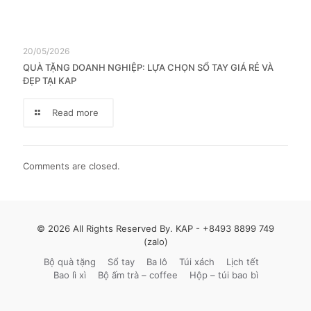
20/05/2026
QUÀ TẶNG DOANH NGHIỆP: LỰA CHỌN SỔ TAY GIÁ RẺ VÀ
ĐẸP TẠI KAP
Read more
Comments are closed.
© 2026 All Rights Reserved By. KAP -
+8493 8899 749
(zalo)
Bộ quà tặng
Sổ tay
Ba lô
Túi xách
Lịch tết
Bao lì xì
Bộ ấm trà – coffee
Hộp – túi bao bì