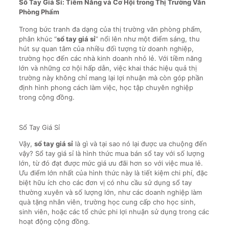
Sổ Tay Giá Sỉ: Tiềm Năng và Cơ Hội trong Thị Trường Văn
Phòng Phẩm
Trong bức tranh đa dạng của thị trường văn phòng phẩm,
phân khúc “
sổ tay giá sỉ
” nổi lên như một điểm sáng, thu
hút sự quan tâm của nhiều đối tượng từ doanh nghiệp,
trường học đến các nhà kinh doanh nhỏ lẻ. Với tiềm năng
lớn và những cơ hội hấp dẫn, việc khai thác hiệu quả thị
trường này không chỉ mang lại lợi nhuận mà còn góp phần
định hình phong cách làm việc, học tập chuyên nghiệp
trong cộng đồng.
Sổ Tay Giá Sỉ
Vậy,
sổ tay giá sỉ
là gì và tại sao nó lại được ưa chuộng đến
vậy? Sổ tay giá sỉ là hình thức mua bán sổ tay với số lượng
lớn, từ đó đạt được mức giá ưu đãi hơn so với việc mua lẻ.
Ưu điểm lớn nhất của hình thức này là tiết kiệm chi phí, đặc
biệt hữu ích cho các đơn vị có nhu cầu sử dụng sổ tay
thường xuyên và số lượng lớn, như các doanh nghiệp làm
quà tặng nhân viên, trường học cung cấp cho học sinh,
sinh viên, hoặc các tổ chức phi lợi nhuận sử dụng trong các
hoạt động cộng đồng.