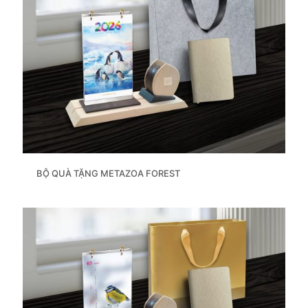
BỘ QUÀ TẶNG METAZOA FOREST