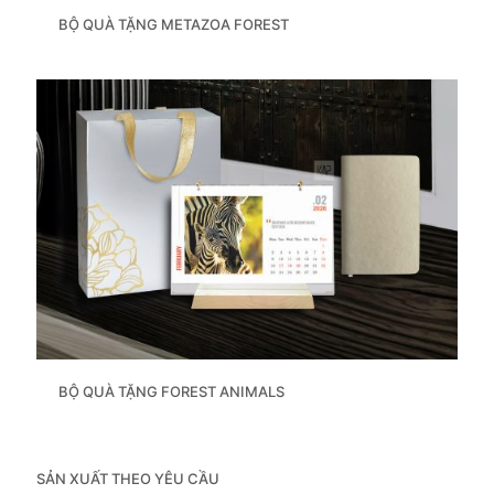
BỘ QUÀ TẶNG METAZOA FOREST
BỘ QUÀ TẶNG FOREST ANIMALS
SẢN XUẤT THEO YÊU CẦU