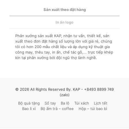
Sản xuất theo đặt hàng
In ấn logo
Phân xưởng sản xuất KAP, nhận tư vấn, thiết kế, sản
xuất theo đơn đặt hàng số lượng lớn với giá rẻ, chúng
tôi có hơn 200 mẫu chất liệu và áp dụng kỹ thuật gia
công may, thêu tay, in ấn, chế tác gỗ,... trực tiếp khép
kín tại phân xưởng bởi đội ngũ thợ lành nghề.
© 2026 All Rights Reserved By. KAP -
+8493 8899 749
(zalo)
Bộ quà tặng
Sổ tay
Ba lô
Túi xách
Lịch tết
Bao lì xì
Bộ ấm trà – coffee
Hộp – túi bao bì