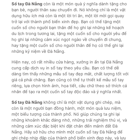
Sổ tay Đà Nẵng
còn là một món quà ý nghĩa dành tặng cho
bạn bè, người thân sau chuyến đi. Nó không chỉ là một vật
dụng hữu ích mà còn là một lời tri ân, một lời mời gọi quay
trở lại với thành phố biển xinh đẹp. Bạn có thể tặng một
cuốn sổ cho người bạn thân để họ ghi lại những kế hoạch
du lịch trong tương lai, tặng một cuốn sổ cho người yêu để
họ ghi lại những cảm xúc ngọt ngào về chuyến đi chung,
hay tặng một cuốn sổ cho người thân để họ có thể ghi lại
những kỷ niệm về Đà Nẵng.
Hiện nay, có rất nhiều cửa hàng, xưởng in ấn tại Đà Nẵng
cung cấp dịch vụ in sổ tay theo yêu cầu. Bạn có thể dễ
dàng tìm thấy những mẫu sổ tay đẹp mắt, chất lượng tốt với
giá cả phải chăng. Bạn cũng có thể tự thiết kế mẫu sổ tay
riêng, lựa chọn hình ảnh, họa tiết, câu chữ theo sở thích cá
nhân để tạo ra một cuốn sổ tay độc đáo và ý nghĩa nhất.
Sổ tay Đà Nẵng
không chỉ là một vật dụng ghi chép, mà
còn là một người bạn đồng hành, một món quà lưu niệm,
một biểu tượng của thành phố. Nó giúp chúng ta ghi lại
những khoảnh khắc đáng nhớ, những trải nghiệm thú vị, và
những cảm xúc đặc biệt khi đặt chân đến mảnh đất Đà
Nẵng. Hãy sở hữu cho mình một cuốn sổ tay Đà Nẵng để
ghi chép nhịp đập của thành phố biển xinh đẹp này, và lưu