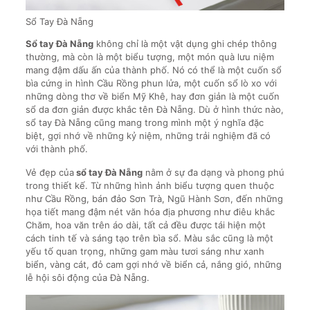
Sổ Tay Đà Nẵng
Sổ tay Đà Nẵng
không chỉ là một vật dụng ghi chép thông
thường, mà còn là một biểu tượng, một món quà lưu niệm
mang đậm dấu ấn của thành phố. Nó có thể là một cuốn sổ
bìa cứng in hình Cầu Rồng phun lửa, một cuốn sổ lò xo với
những dòng thơ về biển Mỹ Khê, hay đơn giản là một cuốn
sổ da đơn giản được khắc tên Đà Nẵng. Dù ở hình thức nào,
sổ tay Đà Nẵng cũng mang trong mình một ý nghĩa đặc
biệt, gợi nhớ về những kỷ niệm, những trải nghiệm đã có
với thành phố.
Vẻ đẹp của
sổ tay Đà Nẵng
nằm ở sự đa dạng và phong phú
trong thiết kế. Từ những hình ảnh biểu tượng quen thuộc
như Cầu Rồng, bán đảo Sơn Trà, Ngũ Hành Sơn, đến những
họa tiết mang đậm nét văn hóa địa phương như điêu khắc
Chăm, hoa văn trên áo dài, tất cả đều được tái hiện một
cách tinh tế và sáng tạo trên bìa sổ. Màu sắc cũng là một
yếu tố quan trọng, những gam màu tươi sáng như xanh
biển, vàng cát, đỏ cam gợi nhớ về biển cả, nắng gió, những
lễ hội sôi động của Đà Nẵng.