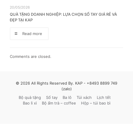
20/05/2026
QUÀ TẶNG DOANH NGHIỆP: LỰA CHỌN SỔ TAY GIÁ RẺ VÀ
ĐẸP TẠI KAP
Read more
Comments are closed.
© 2026 All Rights Reserved By. KAP -
+8493 8899 749
(zalo)
Bộ quà tặng
Sổ tay
Ba lô
Túi xách
Lịch tết
Bao lì xì
Bộ ấm trà – coffee
Hộp – túi bao bì