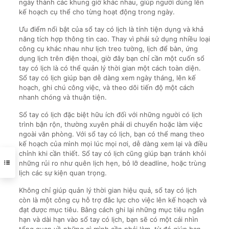
ngày thành các khung giờ khác nhau, giúp người dùng lên
kế hoạch cụ thể cho từng hoạt động trong ngày.
Ưu điểm nổi bật của sổ tay có lịch là tính tiện dụng và khả
năng tích hợp thông tin cao. Thay vì phải sử dụng nhiều loại
công cụ khác nhau như lịch treo tường, lịch để bàn, ứng
dụng lịch trên điện thoại, giờ đây bạn chỉ cần một cuốn sổ
tay có lịch là có thể quản lý thời gian một cách toàn diện.
Sổ tay có lịch giúp bạn dễ dàng xem ngày tháng, lên kế
hoạch, ghi chú công việc, và theo dõi tiến độ một cách
nhanh chóng và thuận tiện.
Sổ tay có lịch đặc biệt hữu ích đối với những người có lịch
trình bận rộn, thường xuyên phải di chuyển hoặc làm việc
ngoài văn phòng. Với sổ tay có lịch, bạn có thể mang theo
kế hoạch của mình mọi lúc mọi nơi, dễ dàng xem lại và điều
chỉnh khi cần thiết. Sổ tay có lịch cũng giúp bạn tránh khỏi
những rủi ro như quên lịch hẹn, bỏ lỡ deadline, hoặc trùng
lịch các sự kiện quan trọng.
Không chỉ giúp quản lý thời gian hiệu quả, sổ tay có lịch
còn là một công cụ hỗ trợ đắc lực cho việc lên kế hoạch và
đạt được mục tiêu. Bằng cách ghi lại những mục tiêu ngắn
hạn và dài hạn vào sổ tay có lịch, bạn sẽ có một cái nhìn