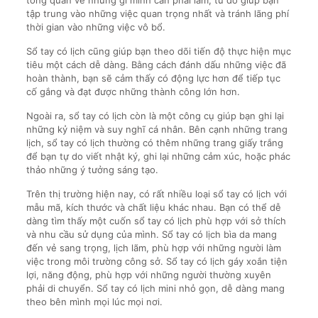
tổng quan về những gì mình cần phải làm, từ đó giúp bạn
tập trung vào những việc quan trọng nhất và tránh lãng phí
thời gian vào những việc vô bổ.
Sổ tay có lịch cũng giúp bạn theo dõi tiến độ thực hiện mục
tiêu một cách dễ dàng. Bằng cách đánh dấu những việc đã
hoàn thành, bạn sẽ cảm thấy có động lực hơn để tiếp tục
cố gắng và đạt được những thành công lớn hơn.
Ngoài ra, sổ tay có lịch còn là một công cụ giúp bạn ghi lại
những kỷ niệm và suy nghĩ cá nhân. Bên cạnh những trang
lịch, sổ tay có lịch thường có thêm những trang giấy trắng
để bạn tự do viết nhật ký, ghi lại những cảm xúc, hoặc phác
thảo những ý tưởng sáng tạo.
Trên thị trường hiện nay, có rất nhiều loại sổ tay có lịch với
mẫu mã, kích thước và chất liệu khác nhau. Bạn có thể dễ
dàng tìm thấy một cuốn sổ tay có lịch phù hợp với sở thích
và nhu cầu sử dụng của mình. Sổ tay có lịch bìa da mang
đến vẻ sang trọng, lịch lãm, phù hợp với những người làm
việc trong môi trường công sở. Sổ tay có lịch gáy xoắn tiện
lợi, năng động, phù hợp với những người thường xuyên
phải di chuyển. Sổ tay có lịch mini nhỏ gọn, dễ dàng mang
theo bên mình mọi lúc mọi nơi.