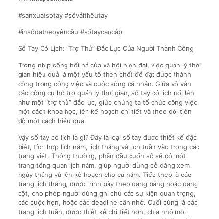
#sanxuatsotay #sổvảithêutay
#insổdatheoyêucầu #sổtaycaocấp
Sổ Tay Có Lịch: “Trợ Thủ” Đắc Lực Của Người Thành Công
Trong nhịp sống hối hả của xã hội hiện đại, việc quản lý thời
gian hiệu quả là một yếu tố then chốt để đạt được thành
công trong công việc và cuộc sống cá nhân. Giữa vô vàn
các công cụ hỗ trợ quản lý thời gian, sổ tay có lịch nổi lên
như một “trợ thủ” đắc lực, giúp chúng ta tổ chức công việc
một cách khoa học, lên kế hoạch chi tiết và theo dõi tiến
độ một cách hiệu quả.
Vậy sổ tay có lịch là gì? Đây là loại sổ tay được thiết kế đặc
biệt, tích hợp lịch năm, lịch tháng và lịch tuần vào trong các
trang viết. Thông thường, phần đầu cuốn sổ sẽ có một
trang tổng quan lịch năm, giúp người dùng dễ dàng xem
ngày tháng và lên kế hoạch cho cả năm. Tiếp theo là các
trang lịch tháng, được trình bày theo dạng bảng hoặc dạng
cột, cho phép người dùng ghi chú các sự kiện quan trọng,
các cuộc hẹn, hoặc các deadline cần nhớ. Cuối cùng là các
trang lịch tuần, được thiết kế chi tiết hơn, chia nhỏ mỗi