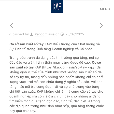
MENU
Published by
Kapcom.asia
on
25/07/2025
Cơ sở sản xuất sổ tay
KAP: Biểu tượng của Chất lượng và
Sự Tinh tế trong Quà tặng Doanh nghiệp và Cá nhân
Trong bức tranh đa dạng của thị trường quà tặng, nơi sự
độc đáo và giá trị tinh thần ngày càng được đề cao,
Cơ sở
sản xuất sổ tay
KAP (https://kapcom.asia/so-tay-kap/) đã
khẳng định vị thế của mình như một xưởng sản xuất sổ da,
sổ tay uy tín, mang đến những sản phẩm không chỉ có chất
lượng vượt trội mà còn chứa đựng ý nghĩa sâu sắc. Với kho
tàng mẫu mã bìa còng đẹp mắt và sự chú trọng vào từng
chi tiết sản xuất, KAP không chỉ là nhà cung cấp sổ tay cho
doanh nghiệp mà còn là địa chỉ tin cậy cho những ai đang
tìm kiếm món quà tặng độc đáo, tinh tế, đặc biệt là trong
các dịp quan trọng như sinh nhật sếp, quà tặng thăng chức
hay quà chia tay.