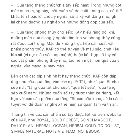
– Quà tặng thăng chức/chia tay sếp nam: Trong những cột
mốc quan trọng này, một cuốn sổ da chất lượng cao, có thể
khắc tên hoặc lời chúc ý nghĩa, sẽ là kỷ vật đáng nhớ, ghi
lại chặng đường sự nghiệp và những đóng góp của sếp.
– Quà tặng phong thủy cho sếp: KAP hiểu rằng đôi khi,
những món quà mang ý nghĩa tâm linh và phong thủy cũng
rất được coi trọng. Mặc dù không trực tiếp sản xuất vật
phẩm phong thủy, KAP có thể tư vấn về màu sắc, chất liệu
bìa sổ
(ví dụ: màu sắc hợp mệnh) hoặc kết hợp sổ tay với
các vật phẩm phong thủy nhỏ, tạo nên một món quà vừa ý
nghĩa, vừa mang lại may mắn.
Bên cạnh các dịp sinh nhật hay thăng chức, KAP còn đáp
ứng nhu cầu quà tặng vào các dịp lễ Tết, như “quà tết cho
sếp nữ”, “tặng quà tết cho sếp”, “quà tết sếp”, “quà tặng
sếp cuối năm”. Những cuốn sổ tay được thiết kế riêng, kết
hợp với các sản phẩm quà tặng Tết cao cấp khác, sẽ là cách
tuyệt vời để doanh nghiệp thể hiện sự quan tâm và tri ân.
Thông tin về các sản phẩm sổ tay được liệt kê trên website
của KAP, như ROYAL, GOLD FOREST, SCINCI MASCOT,
DAILY PLAN, HERBAL, OCEAN, HERBAL GOLD, TO DO LIST,
SIMPLE NATURAL, NOTE VIETNAM, NOTEBOOK,