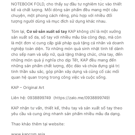
NOTEBOOK FOLD, cho thấy sự đầu tư nghiêm túc vào thiết
kế và chất lượng. Mỗi dòng sản phẩm đều mang một câu
chuyện, một phong cách riêng, phù hợp với nhiều đối
tượng người dùng và mục đích sử dụng khác nhau.
Tóm lại,
Cơ sở sản xuất sổ tay
KAP không chỉ là một xưởng
sản xuất sổ da, sổ tay với nhiều mẫu bìa còng đẹp, mà còn
là một đơn vị cung cấp giải pháp quà tặng cá nhân và doanh
nghiệp toàn diện. Từ những món quà sinh nhật tinh tế dành
cho sếp nam và sếp nữ, quà tặng thăng chức, chia tay, đến
những món quà ý nghĩa cho dịp Tết, KAP đều mang đến
những sản phẩm chất lượng, độc đáo và chứa đựng giá trị
tinh thần sâu sắc, góp phần xây dựng và củng cố các mối
quan hệ quan trọng trong công việc và cuộc sống.
KAP – Original Art
Liên hệ: 0938899749 (https://zalo.me/0938899749)
KAP nhận tư vấn, thiết kế, thêu tay và sản xuất sổ tay theo
yêu cầu và cung ứng nhanh sản phẩm nhiều mẫu đa dạng.
Thao khảo thêm tại website:
www.kapcom.asia