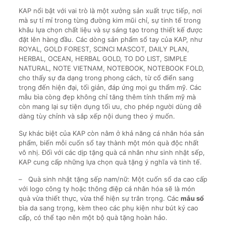
KAP nổi bật với vai trò là một xưởng sản xuất trực tiếp, nơi
mà sự tỉ mỉ trong từng đường kim mũi chỉ, sự tinh tế trong
khâu lựa chọn chất liệu và sự sáng tạo trong thiết kế được
đặt lên hàng đầu. Các dòng sản phẩm sổ tay của KAP, như
ROYAL, GOLD FOREST, SCINCI MASCOT, DAILY PLAN,
HERBAL, OCEAN, HERBAL GOLD, TO DO LIST, SIMPLE
NATURAL, NOTE VIETNAM, NOTEBOOK, NOTEBOOK FOLD,
cho thấy sự đa dạng trong phong cách, từ cổ điển sang
trọng đến hiện đại, tối giản, đáp ứng mọi gu thẩm mỹ. Các
mẫu bìa còng đẹp không chỉ tăng thêm tính thẩm mỹ mà
còn mang lại sự tiện dụng tối ưu, cho phép người dùng dễ
dàng tùy chỉnh và sắp xếp nội dung theo ý muốn.
Sự khác biệt của KAP còn nằm ở khả năng cá nhân hóa sản
phẩm, biến mỗi cuốn sổ tay thành một món quà độc nhất
vô nhị. Đối với các dịp tặng quà cá nhân như sinh nhật sếp,
KAP cung cấp những lựa chọn quà tặng ý nghĩa và tinh tế.
– Quà sinh nhật tặng sếp nam/nữ: Một cuốn sổ da cao cấp
với logo công ty hoặc thông điệp cá nhân hóa sẽ là món
quà vừa thiết thực, vừa thể hiện sự trân trọng. Các
mẫu sổ
bìa da sang trọng, kèm theo các phụ kiện như bút ký cao
cấp, có thể tạo nên một bộ quà tặng hoàn hảo.