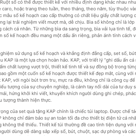
Ruột sổ có thể được thiết kế với nhiều định dạng khác nhau như 
ẻ caro, hoặc trang theo tuần, theo tháng, theo năm, tùy thuộc v
c mẫu sổ kế hoạch cao cấp thường có chất liệu giấy chất lượng 
 lại trải nghiệm viết mượt mà, dễ chịu. Bìa sổ không chỉ là lớp
 cách cá nhân. Từ những bìa da sang trọng, bìa vải lụa tinh tế, đ
 sổ kế hoạch đều mang một dấu ấn riêng, phản ánh tính cách 
nghiệm sử dụng sổ kế hoạch và khẳng định đẳng cấp, set sổ, bút 
u KAP là một lựa chọn hoàn hảo. KAP, với triết lý “ghi dấu ấn c
 chất lượng vượt trội, thiết kế tinh tế và sự đồng bộ trong từng 
ao gồm một cuốn sổ kế hoạch được thiết kế đẹp mắt, cùng với m
 KAP, với ngòi bút trơn tru, mực ra đều, không chỉ là công cụ để
iểu tượng của sự chuyên nghiệp, là cánh tay nối dài của tư duy
 mái, hứng khởi khi viết, khuyến khích người dùng ghi chép, phác
u tượng thành hiện thực.
ng của set quà tặng KAP chính là chiếc túi laptop. Được chế tác
P không chỉ đảm bảo sự an toàn tối đa cho thiết bị điện tử cá nh
g không thể thiếu. Thiết kế túi thường đề cao tính tiện dụng vớ
người dùng dễ dàng sắp xếp sổ, bút, chuột, sạc dự phòng và các 