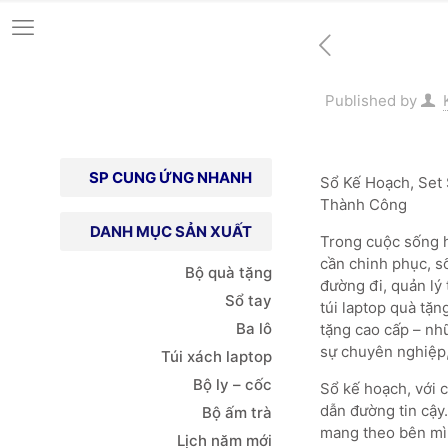
Published by
SP CUNG ỨNG NHANH
Sổ Kế Hoạch, Set
Thành Công
DANH MỤC SẢN XUẤT
Trong cuộc sống h
cần chinh phục, s
Bộ quà tặng
đường đi, quản lý 
Sổ tay
túi laptop quà tặn
Ba lô
tặng cao cấp – nh
sự chuyên nghiệp,
Túi xách
laptop
Bộ ly – cốc
Sổ kế hoạch, với 
dẫn đường tin cậy
Bộ ấm trà
mang theo bên mìn
Lịch năm mới