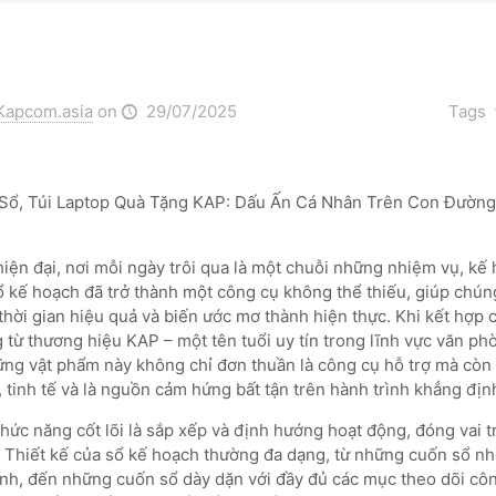
Kapcom.asia
on
29/07/2025
Tags
 Sổ, Túi Laptop Quà Tặng KAP: Dấu Ấn Cá Nhân Trên Con Đườn
iện đại, nơi mỗi ngày trôi qua là một chuỗi những nhiệm vụ, kế
ổ kế hoạch đã trở thành một công cụ không thể thiếu, giúp chún
thời gian hiệu quả và biến ước mơ thành hiện thực. Khi kết hợp c
g từ thương hiệu KAP – một tên tuổi uy tín trong lĩnh vực văn p
ững vật phẩm này không chỉ đơn thuần là công cụ hỗ trợ mà còn 
 tinh tế và là nguồn cảm hứng bất tận trên hành trình khẳng địn
chức năng cốt lõi là sắp xếp và định hướng hoạt động, đóng vai 
. Thiết kế của sổ kế hoạch thường đa dạng, từ những cuốn sổ nhỏ
h, đến những cuốn sổ dày dặn với đầy đủ các mục theo dõi công