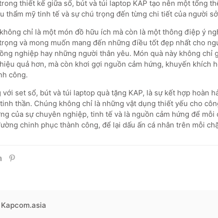
rong thiết kế giữa sổ, bút và túi laptop KAP tạo nên một tổng t
u thẩm mỹ tinh tế và sự chú trọng đến từng chi tiết của người sở
không chỉ là một món đồ hữu ích mà còn là một thông điệp ý ngh
 trọng và mong muốn mang đến những điều tốt đẹp nhất cho ngườ
đồng nghiệp hay những người thân yêu. Món quà này không chỉ 
 hiệu quả hơn, mà còn khơi gợi nguồn cảm hứng, khuyến khích 
ành công.
với set sổ, bút và túi laptop quà tặng KAP, là sự kết hợp hoàn 
 tinh thần. Chúng không chỉ là những vật dụng thiết yếu cho côn
ợng của sự chuyên nghiệp, tinh tế và là nguồn cảm hứng để mỗi c
đường chinh phục thành công, để lại dấu ấn cá nhân trên mỗi ch
Kapcom.asia