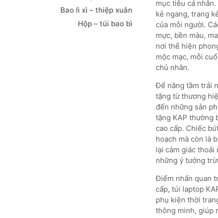
mục tiêu cá nhân. 
Bao lì xì – thiệp xuân
kẻ ngang, trang k
Hộp – túi bao bì
của mỗi người. Cá
mực, bền màu, mang
nơi thể hiện phong
mộc mạc, mỗi cuốn
chủ nhân.
Để nâng tầm trải 
tặng từ thương hiệ
đến những sản phẩm
tặng KAP thường b
cao cấp. Chiếc bút
hoạch mà còn là b
lại cảm giác thoải
những ý tưởng trừ
Điểm nhấn quan trọ
cấp, túi laptop KA
phụ kiện thời tran
thông minh, giúp 