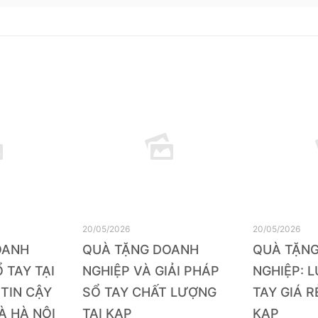
20/05/2026
20/05/2026
OANH
QUÀ TẶNG DOANH
QUÀ TẶN
 TAY TẠI
NGHIỆP VÀ GIẢI PHÁP
NGHIỆP: 
 TIN CẬY
SỔ TAY CHẤT LƯỢNG
TAY GIÁ R
À HÀ NỘI
TẠI KAP
KAP