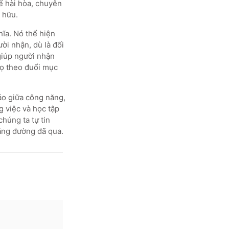
hể hài hòa, chuyên
 hữu.
ĩa. Nó thể hiện
i nhận, dù là đối
giúp người nhận
họ theo đuổi mục
hảo giữa công năng,
g việc và học tập
húng ta tự tin
ặng đường đã qua.