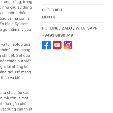
trang trắng, trang
ào nhu cầu sử dụng
GIỚI THIỆU
cao, chống thấm
LIÊN HỆ
 bảo vệ mà còn là
ến bìa giấy kraft
HOTLINE / ZALO / WHATSAPP
và gu thẩm mỹ của
+8493 8899 749
và túi laptop quà
á nhân”, luôn mang
chi tiết. Set quà
ột chiếc bút viết
 ghi lại những kế
 sáng tạo. Nó mang
 thảo và biến
 từ chất liệu cao
ân mà còn là một
i nhiều ngăn chứa
vật dụng cần thiết