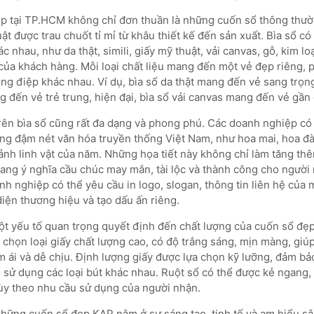
p tại TP.HCM không chỉ đơn thuần là những cuốn sổ thông thư
t được trau chuốt tỉ mỉ từ khâu thiết kế đến sản xuất. Bìa sổ có
c nhau, như da thật, simili, giấy mỹ thuật, vải canvas, gỗ, kim lo
của khách hàng. Mỗi loại chất liệu mang đến một vẻ đẹp riêng, 
g điệp khác nhau. Ví dụ, bìa sổ da thật mang đến vẻ sang trọng,
 đến vẻ trẻ trung, hiện đại, bìa sổ vải canvas mang đến vẻ gần 
 trên bìa sổ cũng rất đa dạng và phong phú. Các doanh nghiệp có
ng đậm nét văn hóa truyền thống Việt Nam, như hoa mai, hoa đà
 ảnh linh vật của năm. Những họa tiết này không chỉ làm tăng th
ng ý nghĩa cầu chúc may mắn, tài lộc và thành công cho người
nh nghiệp có thể yêu cầu in logo, slogan, thông tin liên hệ của 
iện thương hiệu và tạo dấu ấn riêng.
ột yếu tố quan trọng quyết định đến chất lượng của cuốn sổ đẹ
 chọn loại giấy chất lượng cao, có độ trắng sáng, mịn màng, giú
m ái và dễ chịu. Định lượng giấy được lựa chọn kỹ lưỡng, đảm b
 sử dụng các loại bút khác nhau. Ruột sổ có thể được kẻ ngang
tùy theo nhu cầu sử dụng của người nhận.
những cuốn sổ đẹp KAP nằm ở sự sáng tạo, tinh tế và am hiểu sâ