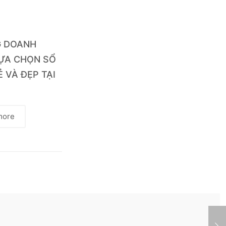
G DOANH
LỰA CHỌN SỔ
Ẻ VÀ ĐẸP TẠI
more