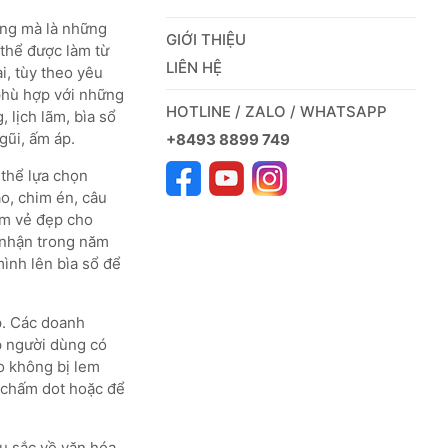
ờng mà là những
GIỚI THIỆU
 thể được làm từ
LIÊN HỆ
ại, tùy theo yêu
phù hợp với những
HOTLINE / ZALO / WHATSAPP
 lịch lãm, bìa sổ
gũi, ấm áp.
+8493 8899 749
 thể lựa chọn
o, chim én, câu
êm vẻ đẹp cho
 nhận trong năm
mình lên bìa sổ để
p. Các doanh
p người dùng có
ảo không bị lem
, chấm dot hoặc để
u sắc về văn hóa