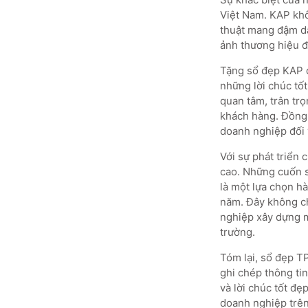
Việt Nam. KAP khô
thuật mang đậm dấ
ảnh thương hiệu đ
Tặng sổ đẹp KAP d
những lời chúc tố
quan tâm, trân trọ
khách hàng. Đồng 
doanh nghiệp đối 
Với sự phát triển 
cao. Những cuốn s
là một lựa chọn h
năm. Đây không ch
nghiệp xây dựng mố
trường.
Tóm lại, sổ đẹp T
ghi chép thông ti
và lời chúc tốt đ
doanh nghiệp trên