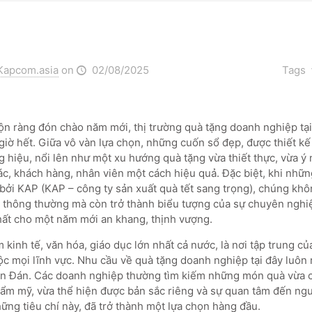
Kapcom.asia
on
02/08/2025
Tags
ộn ràng đón chào năm mới, thị trường quà tặng doanh nghiệp tạ
giờ hết. Giữa vô vàn lựa chọn, những cuốn sổ đẹp, được thiết kế
 hiệu, nổi lên như một xu hướng quà tặng vừa thiết thực, vừa ý 
tác, khách hàng, nhân viên một cách hiệu quả. Đặc biệt, khi nhữ
bởi KAP (KAP – công ty sản xuất quà tết sang trọng), chúng khô
n thông thường mà còn trở thành biểu tượng của sự chuyên nghiệ
nhất cho một năm mới an khang, thịnh vượng.
kinh tế, văn hóa, giáo dục lớn nhất cả nước, là nơi tập trung c
 mọi lĩnh vực. Nhu cầu về quà tặng doanh nghiệp tại đây luôn rấ
n Đán. Các doanh nghiệp thường tìm kiếm những món quà vừa có
thẩm mỹ, vừa thể hiện được bản sắc riêng và sự quan tâm đến ng
ững tiêu chí này, đã trở thành một lựa chọn hàng đầu.