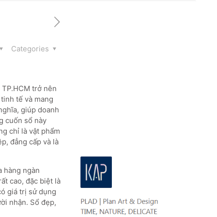
Categories
i TP.HCM trở nên
 tinh tế và mang
nghĩa, giúp doanh
ng cuốn sổ này
ng chỉ là vật phẩm
p, đẳng cấp và là
ủa hàng ngàn
t cao, đặc biệt là
 giá trị sử dụng
ười nhận. Sổ đẹp,