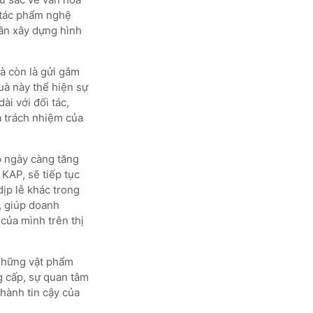
 tác phẩm nghệ
hần xây dựng hình
à còn là gửi gắm
uà này thể hiện sự
ài với đối tác,
à trách nhiệm của
p ngày càng tăng
KAP, sẽ tiếp tục
ịp lễ khác trong
, giúp doanh
của mình trên thị
 những vật phẩm
g cấp, sự quan tâm
hành tin cậy của