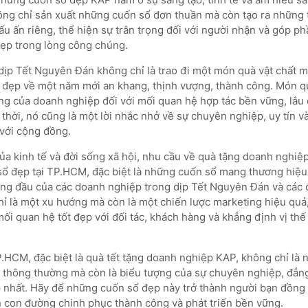
ng chỉ sản xuất những cuốn sổ đơn thuần mà còn tạo ra những
u ấn riêng, thể hiện sự trân trọng đối với người nhận và góp p
ẹp trong lòng công chúng.
ịp Tết Nguyên Đán không chỉ là trao đi một món quà vật chất m
t đẹp về một năm mới an khang, thịnh vượng, thành công. Món q
ng của doanh nghiệp đối với mối quan hệ hợp tác bền vững, lâu d
thời, nó cũng là một lời nhắc nhở về sự chuyên nghiệp, uy tín v
với cộng đồng.
của kinh tế và đời sống xã hội, nhu cầu về quà tặng doanh nghiệ
ổ đẹp tại TP.HCM, đặc biệt là những cuốn sổ mang thương hiệu 
àng đầu của các doanh nghiệp trong dịp Tết Nguyên Đán và các d
ỉ là một xu hướng mà còn là một chiến lược marketing hiệu quả
i quan hệ tốt đẹp với đối tác, khách hàng và khẳng định vị thế 
P.HCM, đặc biệt là quà tết tặng doanh nghiệp KAP, không chỉ là
n thông thường mà còn là biểu tượng của sự chuyên nghiệp, đẳn
ẹp nhất. Hãy để những cuốn sổ đẹp này trở thành người bạn đồng 
 con đường chinh phục thành công và phát triển bền vững.