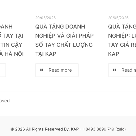
20/05/2026
20/05/2026
OANH
QUÀ TẶNG DOANH
QUÀ TẶN
 TAY TẠI
NGHIỆP VÀ GIẢI PHÁP
NGHIỆP: 
 TIN CẬY
SỔ TAY CHẤT LƯỢNG
TAY GIÁ R
À HÀ NỘI
TẠI KAP
KAP
Read more
Read 
osed.
© 2026 All Rights Reserved By. KAP -
+8493 8899 749 (zalo)