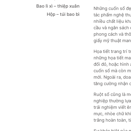
Bao lì xì – thiệp xuân
Những cuốn sổ đẹ
Hộp – túi bao bì
tác phẩm nghệ thuậ
nhiều chất liệu khá
cầu và ngân sách 
phong cách và thôn
giấy mỹ thuật mang
Họa tiết trang trí
những họa tiết ma
đối đỏ, hoặc hình
cuốn sổ mà còn ma
mới. Ngoài ra, doa
tăng cường nhận d
Ruột sổ cũng là m
nghiệp thường lựa
trải nghiệm viết ê
mực, nhòe chữ khi
trắng hoàn toàn, 
Sự khác biệt của 