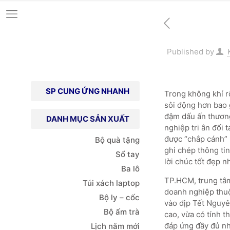
Published by
SP CUNG ỨNG NHANH
Trong không khí r
sôi động hơn bao 
đậm dấu ấn thương
DANH MỤC SẢN XUẤT
nghiệp tri ân đối 
được “chắp cánh” 
Bộ quà tặng
ghi chép thông ti
Sổ tay
lời chúc tốt đẹp 
Ba lô
TP.HCM, trung tâm 
Túi xách
laptop
doanh nghiệp thuộc
Bộ ly – cốc
vào dịp Tết Nguyê
Bộ ấm trà
cao, vừa có tính 
đáp ứng đầy đủ nh
Lịch năm mới