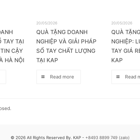
20/05/2026
20/05/2026
OANH
QUÀ TẶNG DOANH
QUÀ TẶN
 TAY TẠI
NGHIỆP VÀ GIẢI PHÁP
NGHIỆP: 
 TIN CẬY
SỔ TAY CHẤT LƯỢNG
TAY GIÁ R
À HÀ NỘI
TẠI KAP
KAP
Read more
Read 
osed.
© 2026 All Rights Reserved By. KAP -
+8493 8899 749 (zalo)