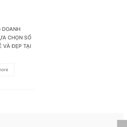
G DOANH
LỰA CHỌN SỔ
Ẻ VÀ ĐẸP TẠI
more