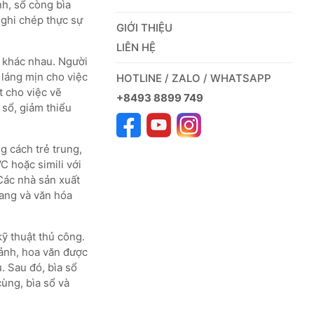
nh, sổ còng bìa
ghi chép thực sự
GIỚI THIỆU
LIÊN HỆ
y khác nhau. Người
HOTLINE / ZALO / WHATSAPP
t cho việc vẽ
+8493 8899 749
 sổ, giảm thiểu
g cách trẻ trung,
C hoặc simili với
 Các nhà sản xuất
rang và văn hóa
kỹ thuật thủ công.
 ảnh, hoa văn được
. Sau đó, bìa sổ
cùng, bìa sổ và