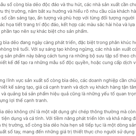
ẫu sổ còng bìa dẻo độc đáo và thu hút, các nhà sản xuất cần chú
ứu thị trường, nắm bắt xu hướng và hiểu rõ nhu cầu của khách hà
ìa sổ cần sáng tạo, ấn tượng và phù hợp với từng đối tượng ngườ
ác họa tiết trang trí độc đáo, kết hợp các màu sắc hài hòa và l
phần tạo nên sự khác biệt cho sản phẩm.
 bìa dẻo đang ngày càng phát triển, đặc biệt trong phân khúc họ
hòng trẻ tuổi. Với sự sáng tạo không ngừng, các nhà sản xuất có
g sản phẩm này bằng cách tung ra những bộ sưu tập sổ theo chủ
hiết kế để tạo ra những mẫu sổ độc quyền, hoặc cung cấp dịch vụ
ng lĩnh vực sản xuất sổ còng bìa dẻo, các doanh nghiệp cần chú
iết kế sáng tạo, giá cả cạnh tranh và dịch vụ khách hàng tận tâ
n và quảng bá sản phẩm hiệu quả cũng là những yếu tố quan trọ
dựng lợi thế cạnh tranh.
bìa dẻo không chỉ là một vật dụng ghi chép thông thường mà còn
tiện dụng và cá tính. Với tiềm năng phát triển lớn và khả năng 
 thị trường, sổ còng bìa dẻo hứa hẹn sẽ tiếp tục là một dòng sả
uất sổ tay, mang đến những giá trị thiết thực cho người sử dụng