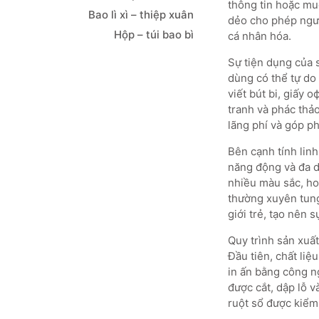
thông tin hoặc mu
Bao lì xì – thiệp xuân
dẻo cho phép ngườ
Hộp – túi bao bì
cá nhân hóa.
Sự tiện dụng của 
dùng có thể tự do lựa ch
viết bút bi, giấy 
tranh và phác thảo
lãng phí và góp p
Bên cạnh tính linh
năng động và đa dạ
nhiều màu sắc, hoa
thường xuyên tung
giới trẻ, tạo nên 
Quy trình sản xuất
Đầu tiên, chất liệ
in ấn bằng công n
được cắt, dập lỗ v
ruột sổ được kiểm