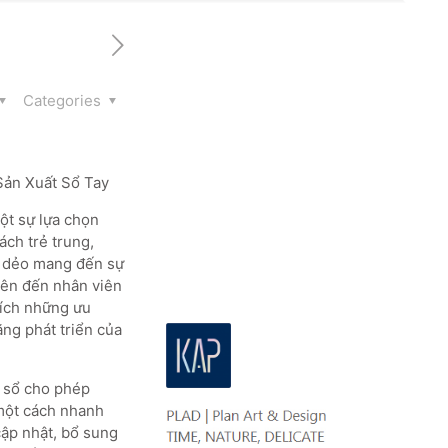
Categories
Sản Xuất Sổ Tay
ột sự lựa chọn
ách trẻ trung,
ìa dẻo mang đến sự
viên đến nhân viên
tích những ưu
ăng phát triển của
g sổ cho phép
 một cách nhanh
cập nhật, bổ sung