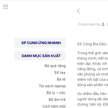
Published by
SP CUNG ỨNG NHANH
Sổ Còng Bìa Dẻo:
Trong thế giới vă
DANH MỤC SẢN XUẤT
thông minh, kết hợ
hiện đại. Khác với
Bộ quà tặng
năng động, cá tín
Sổ tay
văn phòng và nhữn
Ba lô
điểm nổi bật của 
dòng sản phẩm này
Túi xách
laptop
Bộ ly – cốc
Ưu điểm đầu tiên 
người dùng dễ dàn
Bộ ấm trà
chóng, tiện lợi. Đ
Lịch năm mới