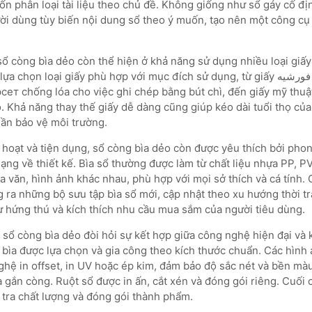
ốn phân loại tài liệu theo chủ đề. Không giống như sổ gáy cố đị
i dùng tùy biến nội dung sổ theo ý muốn, tạo nên một công cụ 
sổ còng bìa dẻo còn thể hiện ở khả năng sử dụng nhiều loại giấ
ọn loại giấy phù hợp với mục đích sử dụng, từ giấy فورشيه láng mịn cho việc
офсет chống lóa cho việc ghi chép bằng bút chì, đến giấy mỹ thuậ
. Khả năng thay thế giấy dễ dàng cũng giúp kéo dài tuổi thọ của
hần bảo vệ môi trường.
 hoạt và tiện dụng, sổ còng bìa dẻo còn được yêu thích bởi phon
ng về thiết kế. Bìa sổ thường được làm từ chất liệu nhựa PP, PV
 văn, hình ảnh khác nhau, phù hợp với mọi sở thích và cá tính.
 ra những bộ sưu tập bìa sổ mới, cập nhật theo xu hướng thời t
sự hứng thú và kích thích nhu cầu mua sắm của người tiêu dùng.
 sổ còng bìa dẻo đòi hỏi sự kết hợp giữa công nghệ hiện đại và 
u bìa được lựa chọn và gia công theo kích thước chuẩn. Các hình
ghệ in offset, in UV hoặc ép kim, đảm bảo độ sắc nét và bền màu
à gắn còng. Ruột sổ được in ấn, cắt xén và đóng gói riêng. Cuối 
 tra chất lượng và đóng gói thành phẩm.