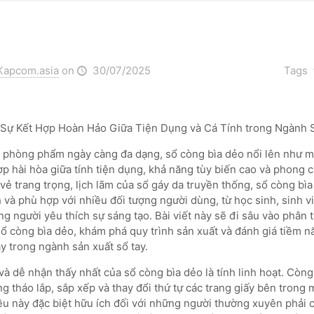
Kapcom.asia
on
30/07/2025
Tags
 Sự Kết Hợp Hoàn Hảo Giữa Tiện Dụng và Cá Tính trong Ngành 
n phòng phẩm ngày càng đa dạng, sổ còng bìa dẻo nổi lên như m
p hài hòa giữa tính tiện dụng, khả năng tùy biến cao và phong c
 vẻ trang trọng, lịch lãm của sổ gáy da truyền thống, sổ còng b
h và phù hợp với nhiều đối tượng người dùng, từ học sinh, sinh 
g người yêu thích sự sáng tạo. Bài viết này sẽ đi sâu vào phân 
sổ còng bìa dẻo, khám phá quy trình sản xuất và đánh giá tiềm n
 trong ngành sản xuất sổ tay.
và dễ nhận thấy nhất của sổ còng bìa dẻo là tính linh hoạt. Còn
g tháo lắp, sắp xếp và thay đổi thứ tự các trang giấy bên trong
iều này đặc biệt hữu ích đối với những người thường xuyên phải 